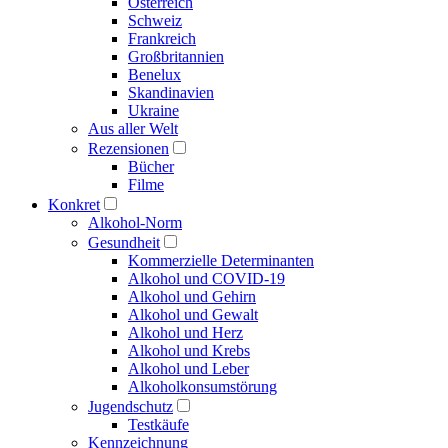
Österreich
Schweiz
Frankreich
Großbritannien
Benelux
Skandinavien
Ukraine
Aus aller Welt
Rezensionen
Bücher
Filme
Konkret
Alkohol-Norm
Gesundheit
Kommerzielle Determinanten
Alkohol und COVID-19
Alkohol und Gehirn
Alkohol und Gewalt
Alkohol und Herz
Alkohol und Krebs
Alkohol und Leber
Alkoholkonsumstörung
Jugendschutz
Testkäufe
Kennzeichnung