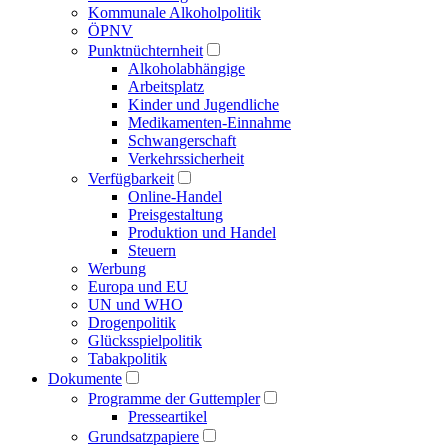
Kommunale Alkoholpolitik
ÖPNV
Punktnüchternheit
Alkoholabhängige
Arbeitsplatz
Kinder und Jugendliche
Medikamenten-Einnahme
Schwangerschaft
Verkehrssicherheit
Verfügbarkeit
Online-Handel
Preisgestaltung
Produktion und Handel
Steuern
Werbung
Europa und EU
UN und WHO
Drogenpolitik
Glücksspielpolitik
Tabakpolitik
Dokumente
Programme der Guttempler
Presse­artikel
Grundsatzpapiere