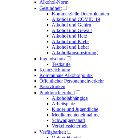
Alkohol-Norm
Gesundheit
Kommerzielle Determinanten
Alkohol und COVID-19
Alkohol und Gehirn
Alkohol und Gewalt
Alkohol und Herz
Alkohol und Krebs
Alkohol und Leber
Alkoholkonsumstörung
Jugendschutz
Testkäufe
Kennzeichnung
Kommunale Alkoholpolitik
Öffentlicher Personen­nahverkehr
Passivtrinken
Punkt­nüchternheit
Alkohol­abhängige
Arbeitsplatz
Kinder und Jugendliche
Medikamenten­einnahme
Schwangerschaft
Verkehrs­sicherheit
Verfügbarkeit
Online-Handel