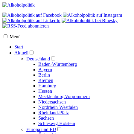
Menü
Start
Aktuell
Deutschland
Baden-Württemberg
Bayern
Berlin
Bremen
Hamburg
Hessen
Mecklenburg-Vorpommern
Niedersachsen
Nordrhein-Westfalen
Rheinland-Pfalz
Sachsen
Schleswig-Holstein
Europa und EU