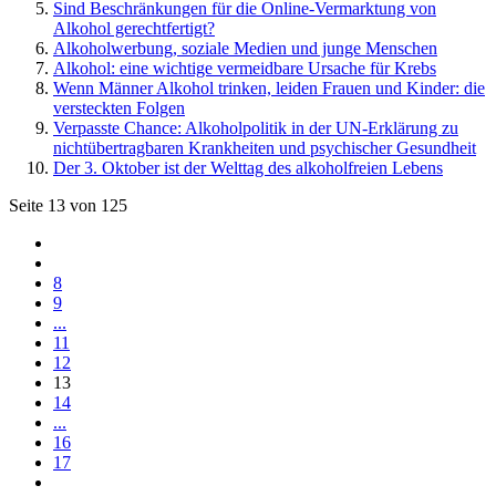
Sind Beschränkungen für die Online-Vermarktung von
Alkohol gerechtfertigt?
Alkoholwerbung, soziale Medien und junge Menschen
Alkohol: eine wichtige vermeidbare Ursache für Krebs
Wenn Männer Alkohol trinken, leiden Frauen und Kinder: die
versteckten Folgen
Verpasste Chance: Alkoholpolitik in der UN-Erklärung zu
nichtübertragbaren Krankheiten und psychischer Gesundheit
Der 3. Oktober ist der Welttag des alkoholfreien Lebens
Seite 13 von 125
8
9
...
11
12
13
14
...
16
17