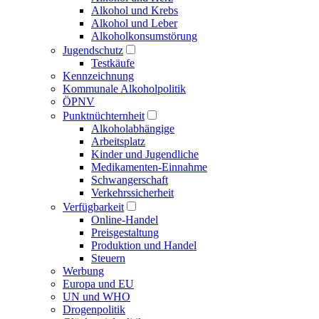
Alkohol und Krebs
Alkohol und Leber
Alkoholkonsumstörung
Jugendschutz
Testkäufe
Kennzeichnung
Kommunale Alkoholpolitik
ÖPNV
Punktnüchternheit
Alkoholabhängige
Arbeitsplatz
Kinder und Jugendliche
Medikamenten-Einnahme
Schwangerschaft
Verkehrssicherheit
Verfügbarkeit
Online-Handel
Preisgestaltung
Produktion und Handel
Steuern
Werbung
Europa und EU
UN und WHO
Drogenpolitik