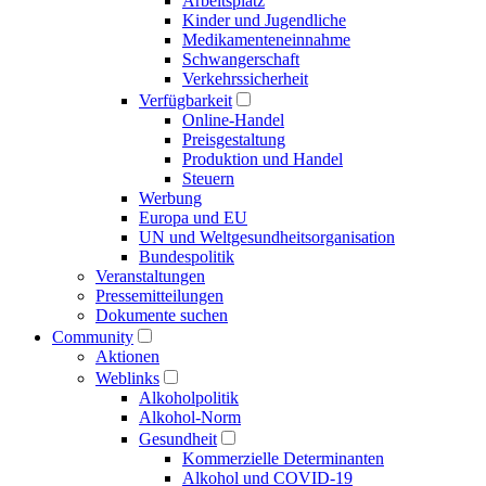
Arbeitsplatz
Kinder und Jugendliche
Medikamenten­einnahme
Schwangerschaft
Verkehrs­sicherheit
Verfügbarkeit
Online-Handel
Preisgestaltung
Produktion und Handel
Steuern
Werbung
Europa und EU
UN und Welt­gesundheits­organisation
Bundespolitik
Veranstaltungen
Presse­mitteilungen
Dokumente suchen
Community
Aktionen
Weblinks
Alkoholpolitik
Alkohol-Norm
Gesundheit
Kommerzielle Determinanten
Alkohol und COVID-19