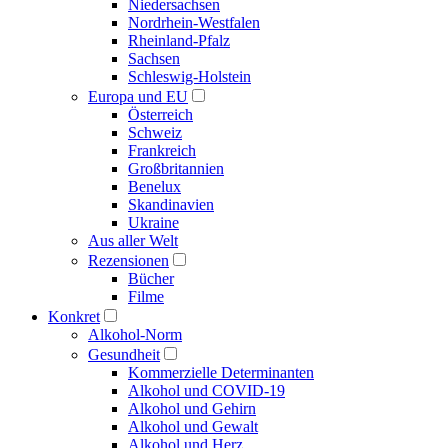
Niedersachsen
Nordrhein-Westfalen
Rheinland-Pfalz
Sachsen
Schleswig-Holstein
Europa und EU
Österreich
Schweiz
Frankreich
Großbritannien
Benelux
Skandinavien
Ukraine
Aus aller Welt
Rezensionen
Bücher
Filme
Konkret
Alkohol-Norm
Gesundheit
Kommerzielle Determinanten
Alkohol und COVID-19
Alkohol und Gehirn
Alkohol und Gewalt
Alkohol und Herz