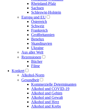
Rheinland-Pfalz
Sachsen
Schleswig-Holstein
Europa und EU
Österreich
Schweiz
Frankreich
Großbritannien
Benelux
Skandinavien
Ukraine
Aus aller Welt
Rezensionen
Bücher
Filme
Konkret
Alkohol-Norm
Gesundheit
Kommerzielle Determinanten
Alkohol und COVID-19
Alkohol und Gehirn
Alkohol und Gewalt
Alkohol und Herz
Alkohol und Krebs