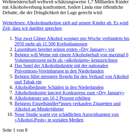
Weltmeisterschaft weltweit schätzungsweise 1,7 Milliarden Kinder
mit Alkoholwerbung konfrontiert, fordert Linda eine öffentliche
Debatte, die der Dringlichkeit der Lage gerecht wird.
Weiterlesen: Alkoholmarketing zielt auf unsere Kinder ab. Es wird
Zeit, dass wir darüber sprechen
Nur zwei Gläser Alkohol weniger pro Woche verhindern bis
2050 mehr als 11.500 Krebsdiagnosen
Luxemburg bereitet seinen ersten »Dry January« vor
Belgien will Weine mit einem Alkoholgehalt von maximal 6
Volumenprozent nicht als »alkoholarm« kennzeichnen
Das Spiel der Alkoholindustrie mit der nationalen
Präventions-Vereinbarung in den Niederlanden
Belgien führt strengere Regeln für den Verkauf von Alkohol
und Tabak ein
Alkoholbedingte Schäden in den Niederlanden
Alkoholindustrie lanciert Konkurrenz zum »Dry January«
Alkoholsteuer um 16,2 Prozent erhöhen
Belgiens Einzelhändler*innen verkaufen Zigaretten und
Alkohol an Minderjährige
Neue Studie warnt vor schädlichen Auswirkungen von
»Alkohol-Posts« in sozialen Medien
Seite 1 von 8