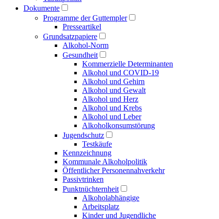
Dokumente
Programme der Guttempler
Presse­artikel
Grundsatzpapiere
Alkohol-Norm
Gesundheit
Kommerzielle Determinanten
Alkohol und COVID-19
Alkohol und Gehirn
Alkohol und Gewalt
Alkohol und Herz
Alkohol und Krebs
Alkohol und Leber
Alkoholkonsumstörung
Jugendschutz
Testkäufe
Kennzeichnung
Kommunale Alkoholpolitik
Öffentlicher Personen­nahverkehr
Passivtrinken
Punkt­nüchternheit
Alkohol­abhängige
Arbeitsplatz
Kinder und Jugendliche