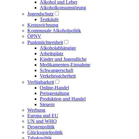
Alkohol und Leber
Alkoholkonsumstörung
Jugendschutz
Testkäufe
Kennzeichnung
Kommunale Alkoholpolitik
ÖPNV
Punktnüchternheit
Alkoholabhängige
Arbeitsplatz
Kinder und Jugendliche
Medikamenten-Einnahme
Schwangerschaft
Verkehrssicherheit
Verfügbarkeit
Online-Handel
Preisgestaltung
Produktion und Handel
Steuern
Werbung
Europa und EU
UN und WHO
Drogenpolitik
Glücksspielpolitik
Tabakpolitik