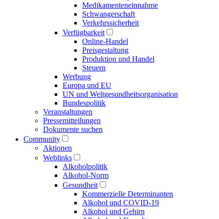
Medikamenten­einnahme
Schwangerschaft
Verkehrs­sicherheit
Verfügbarkeit
Online-Handel
Preisgestaltung
Produktion und Handel
Steuern
Werbung
Europa und EU
UN und Welt­gesundheits­organisation
Bundespolitik
Veranstaltungen
Presse­mitteilungen
Dokumente suchen
Community
Aktionen
Weblinks
Alkoholpolitik
Alkohol-Norm
Gesundheit
Kommerzielle Determinanten
Alkohol und COVID-19
Alkohol und Gehirn