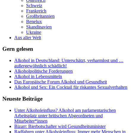
Österreich
Schweiz
Frankreich
Großbritannien
Benelux
Skandinavien
Ukraine
Aus aller Welt
Gern gelesen
Alkohol in Deutschland: Unterschätzt, verharmlost und …
außergewöhnlich schädlich!
Alkoholpolitische Forderungen
Alkohol in Lebensmitteln
Das Europäische Forum Alkohol und Gesundheit
Alkohol und Sex: Ein Cocktail für riskantes Sexualverhalten
Neueste Beiträge
Unter Alkoholeinfluss? Alkohol am parlamentarischen
Arbeitsplatz unter britischen Abgeordneten und
Mitarbeiter*innen
Bizarr: Bierbotschafter wird Gesundheitsminister
Radfahren unter Alkoholeinfluss: Immer mehr Menschen in