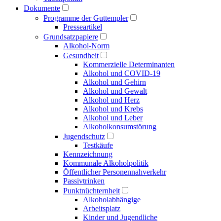
Dokumente
Programme der Guttempler
Presse­artikel
Grundsatzpapiere
Alkohol-Norm
Gesundheit
Kommerzielle Determinanten
Alkohol und COVID-19
Alkohol und Gehirn
Alkohol und Gewalt
Alkohol und Herz
Alkohol und Krebs
Alkohol und Leber
Alkoholkonsumstörung
Jugendschutz
Testkäufe
Kennzeichnung
Kommunale Alkoholpolitik
Öffentlicher Personen­nahverkehr
Passivtrinken
Punkt­nüchternheit
Alkohol­abhängige
Arbeitsplatz
Kinder und Jugendliche