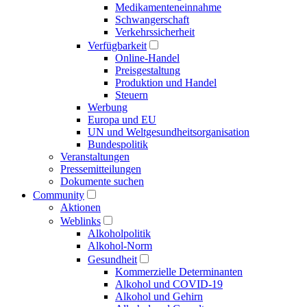
Medikamenten­einnahme
Schwangerschaft
Verkehrs­sicherheit
Verfügbarkeit
Online-Handel
Preisgestaltung
Produktion und Handel
Steuern
Werbung
Europa und EU
UN und Welt­gesundheits­organisation
Bundespolitik
Veranstaltungen
Presse­mitteilungen
Dokumente suchen
Community
Aktionen
Weblinks
Alkoholpolitik
Alkohol-Norm
Gesundheit
Kommerzielle Determinanten
Alkohol und COVID-19
Alkohol und Gehirn