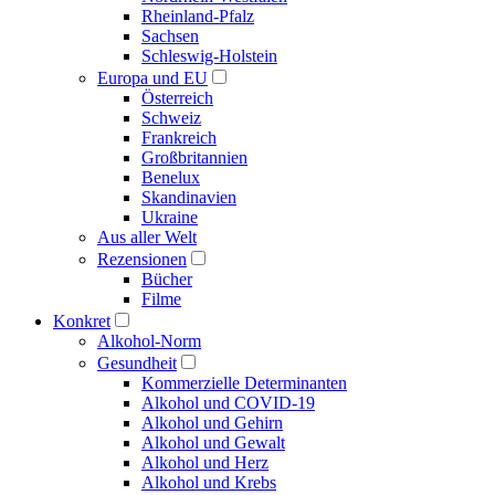
Rheinland-Pfalz
Sachsen
Schleswig-Holstein
Europa und EU
Österreich
Schweiz
Frankreich
Großbritannien
Benelux
Skandinavien
Ukraine
Aus aller Welt
Rezensionen
Bücher
Filme
Konkret
Alkohol-Norm
Gesundheit
Kommerzielle Determinanten
Alkohol und COVID-19
Alkohol und Gehirn
Alkohol und Gewalt
Alkohol und Herz
Alkohol und Krebs