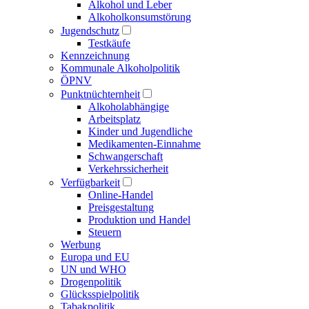
Alkohol und Leber
Alkoholkonsumstörung
Jugendschutz
Testkäufe
Kennzeichnung
Kommunale Alkoholpolitik
ÖPNV
Punktnüchternheit
Alkoholabhängige
Arbeitsplatz
Kinder und Jugendliche
Medikamenten-Einnahme
Schwangerschaft
Verkehrssicherheit
Verfügbarkeit
Online-Handel
Preisgestaltung
Produktion und Handel
Steuern
Werbung
Europa und EU
UN und WHO
Drogenpolitik
Glücksspielpolitik
Tabakpolitik