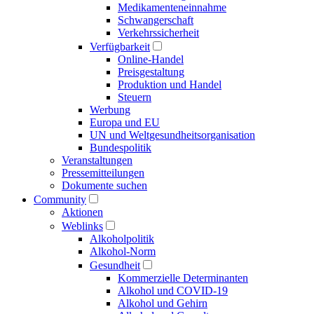
Medikamenten­einnahme
Schwangerschaft
Verkehrs­sicherheit
Verfügbarkeit
Online-Handel
Preisgestaltung
Produktion und Handel
Steuern
Werbung
Europa und EU
UN und Welt­gesundheits­organisation
Bundespolitik
Veranstaltungen
Presse­mitteilungen
Dokumente suchen
Community
Aktionen
Weblinks
Alkoholpolitik
Alkohol-Norm
Gesundheit
Kommerzielle Determinanten
Alkohol und COVID-19
Alkohol und Gehirn