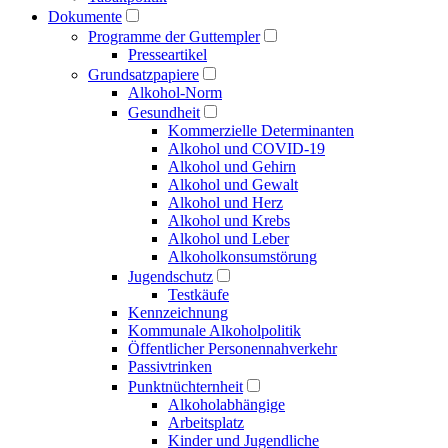
Dokumente
Programme der Guttempler
Presse­artikel
Grundsatzpapiere
Alkohol-Norm
Gesundheit
Kommerzielle Determinanten
Alkohol und COVID-19
Alkohol und Gehirn
Alkohol und Gewalt
Alkohol und Herz
Alkohol und Krebs
Alkohol und Leber
Alkoholkonsumstörung
Jugendschutz
Testkäufe
Kennzeichnung
Kommunale Alkoholpolitik
Öffentlicher Personen­nahverkehr
Passivtrinken
Punkt­nüchternheit
Alkohol­abhängige
Arbeitsplatz
Kinder und Jugendliche