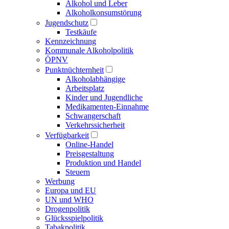
Alkohol und Leber
Alkoholkonsumstörung
Jugendschutz
Testkäufe
Kennzeichnung
Kommunale Alkoholpolitik
ÖPNV
Punktnüchternheit
Alkoholabhängige
Arbeitsplatz
Kinder und Jugendliche
Medikamenten-Einnahme
Schwangerschaft
Verkehrssicherheit
Verfügbarkeit
Online-Handel
Preisgestaltung
Produktion und Handel
Steuern
Werbung
Europa und EU
UN und WHO
Drogenpolitik
Glücksspielpolitik
Tabakpolitik