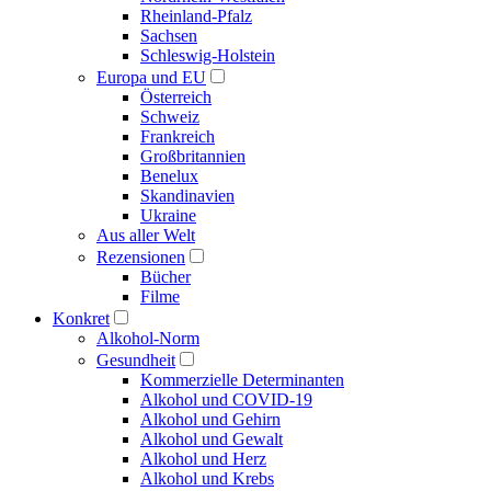
Rheinland-Pfalz
Sachsen
Schleswig-Holstein
Europa und EU
Österreich
Schweiz
Frankreich
Großbritannien
Benelux
Skandinavien
Ukraine
Aus aller Welt
Rezensionen
Bücher
Filme
Konkret
Alkohol-Norm
Gesundheit
Kommerzielle Determinanten
Alkohol und COVID-19
Alkohol und Gehirn
Alkohol und Gewalt
Alkohol und Herz
Alkohol und Krebs