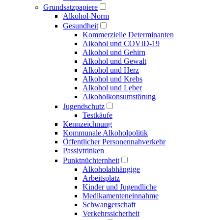
Grundsatzpapiere
Alkohol-Norm
Gesundheit
Kommerzielle Determinanten
Alkohol und COVID-19
Alkohol und Gehirn
Alkohol und Gewalt
Alkohol und Herz
Alkohol und Krebs
Alkohol und Leber
Alkoholkonsumstörung
Jugendschutz
Testkäufe
Kennzeichnung
Kommunale Alkoholpolitik
Öffentlicher Personen­nahverkehr
Passivtrinken
Punkt­nüchternheit
Alkohol­abhängige
Arbeitsplatz
Kinder und Jugendliche
Medikamenten­einnahme
Schwangerschaft
Verkehrs­sicherheit