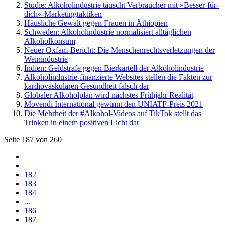
Studie: Alkoholindustrie täuscht Verbraucher mit »Besser-für-
dich«-Marketingtaktiken
Häusliche Gewalt gegen Frauen in Äthiopien
Schweden: Alkoholindustrie normalisiert alltäglichen
Alkoholkonsum
Neuer Oxfam-Bericht: Die Menschenrechtsverletzungen der
Weinindustrie
Indien: Geldstrafe gegen Bierkartell der Alkoholindustrie
Alkoholindustrie-finanzierte Websites stellen die Fakten zur
kardiovaskulären Gesundheit falsch dar
Globaler Alkoholplan wird nächstes Frühjahr Realität
Movendi International gewinnt den UNIATF-Preis 2021
Die Mehrheit der #Alkohol-Videos auf TikTok stellt das
Trinken in einem positiven Licht dar
Seite 187 von 260
182
183
184
...
186
187