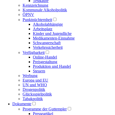
Testkäufe
Kennzeichnung
Kommunale Alkoholpolitik
ÖPNV
Punktnüchternheit
Alkoholabhängige
Arbeitsplatz
Kinder und Jugendliche
Medikamenten-Einnahme
Schwangerschaft
Verkehrssicherheit
Verfügbarkeit
Online-Handel
Preisgestaltung
Produktion und Handel
Steuern
Werbung
Europa und EU
UN und WHO
Drogenpolitik
Glücksspielpolitik
Tabakpolitik
Dokumente
Programme der Guttempler
Presse­artikel