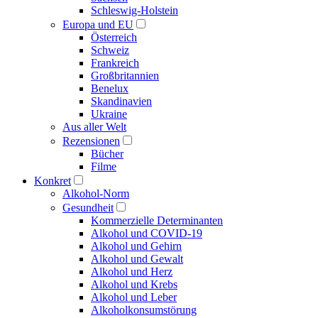
Schleswig-Holstein
Europa und EU
Österreich
Schweiz
Frankreich
Großbritannien
Benelux
Skandinavien
Ukraine
Aus aller Welt
Rezensionen
Bücher
Filme
Konkret
Alkohol-Norm
Gesundheit
Kommerzielle Determinanten
Alkohol und COVID-19
Alkohol und Gehirn
Alkohol und Gewalt
Alkohol und Herz
Alkohol und Krebs
Alkohol und Leber
Alkoholkonsumstörung