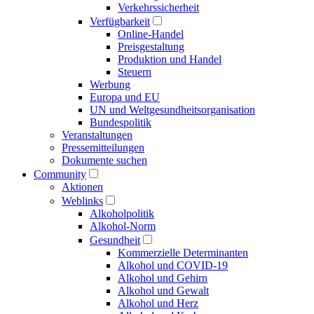
Verkehrs­sicherheit
Verfügbarkeit
Online-Handel
Preisgestaltung
Produktion und Handel
Steuern
Werbung
Europa und EU
UN und Welt­gesundheits­organisation
Bundespolitik
Veranstaltungen
Presse­mitteilungen
Dokumente suchen
Community
Aktionen
Weblinks
Alkoholpolitik
Alkohol-Norm
Gesundheit
Kommerzielle Determinanten
Alkohol und COVID-19
Alkohol und Gehirn
Alkohol und Gewalt
Alkohol und Herz