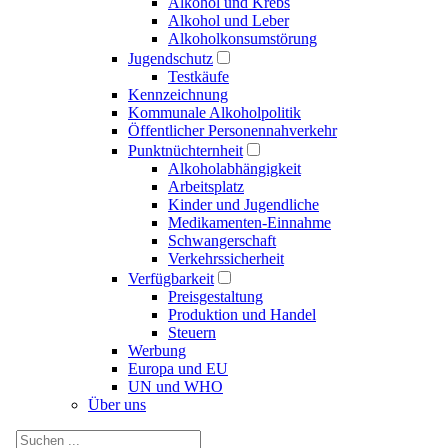
Alkohol und Krebs
Alkohol und Leber
Alkoholkonsumstörung
Jugendschutz
Testkäufe
Kennzeichnung
Kommunale Alkoholpolitik
Öffentlicher Personennahverkehr
Punktnüchternheit
Alkoholabhängigkeit
Arbeitsplatz
Kinder und Jugendliche
Medikamenten-Einnahme
Schwangerschaft
Verkehrssicherheit
Verfügbarkeit
Preisgestaltung
Produktion und Handel
Steuern
Werbung
Europa und EU
UN und WHO
Über uns