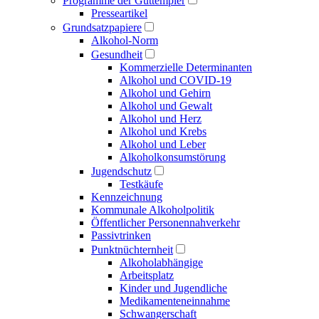
Programme der Guttempler
Presse­artikel
Grundsatzpapiere
Alkohol-Norm
Gesundheit
Kommerzielle Determinanten
Alkohol und COVID-19
Alkohol und Gehirn
Alkohol und Gewalt
Alkohol und Herz
Alkohol und Krebs
Alkohol und Leber
Alkoholkonsumstörung
Jugendschutz
Testkäufe
Kennzeichnung
Kommunale Alkoholpolitik
Öffentlicher Personen­nahverkehr
Passivtrinken
Punkt­nüchternheit
Alkohol­abhängige
Arbeitsplatz
Kinder und Jugendliche
Medikamenten­einnahme
Schwangerschaft