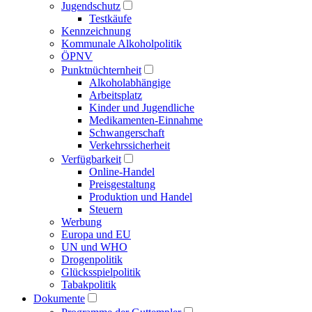
Jugendschutz
Testkäufe
Kennzeichnung
Kommunale Alkoholpolitik
ÖPNV
Punktnüchternheit
Alkoholabhängige
Arbeitsplatz
Kinder und Jugendliche
Medikamenten-Einnahme
Schwangerschaft
Verkehrssicherheit
Verfügbarkeit
Online-Handel
Preisgestaltung
Produktion und Handel
Steuern
Werbung
Europa und EU
UN und WHO
Drogenpolitik
Glücksspielpolitik
Tabakpolitik
Dokumente