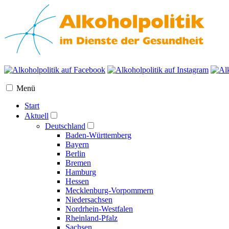
Menü
Start
Aktuell
Deutschland
Baden-Württemberg
Bayern
Berlin
Bremen
Hamburg
Hessen
Mecklenburg-Vorpommern
Niedersachsen
Nordrhein-Westfalen
Rheinland-Pfalz
Sachsen