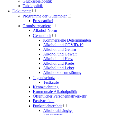
Glücksspielpolitik
Tabakpolitik
Dokumente
Programme der Guttempler
Presse­artikel
Grundsatzpapiere
Alkohol-Norm
Gesundheit
Kommerzielle Determinanten
Alkohol und COVID-19
Alkohol und Gehirn
Alkohol und Gewalt
Alkohol und Herz
Alkohol und Krebs
Alkohol und Leber
Alkoholkonsumstörung
Jugendschutz
Testkäufe
Kennzeichnung
Kommunale Alkoholpolitik
Öffentlicher Personen­nahverkehr
Passivtrinken
Punkt­nüchternheit
Alkohol­abhängige