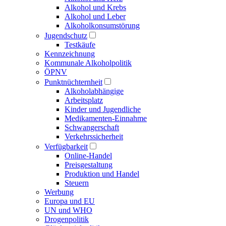
Alkohol und Krebs
Alkohol und Leber
Alkoholkonsumstörung
Jugendschutz
Testkäufe
Kennzeichnung
Kommunale Alkoholpolitik
ÖPNV
Punktnüchternheit
Alkoholabhängige
Arbeitsplatz
Kinder und Jugendliche
Medikamenten-Einnahme
Schwangerschaft
Verkehrssicherheit
Verfügbarkeit
Online-Handel
Preisgestaltung
Produktion und Handel
Steuern
Werbung
Europa und EU
UN und WHO
Drogenpolitik