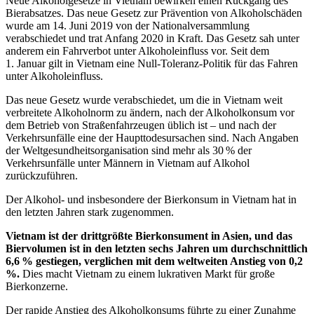
N
eue Alkoholgesetze in Vietnam bewirken einen Rückgang des
Bierabsatzes. Das neue Gesetz zur Prävention von Alkoholschäden
wurde am 14. Juni 2019 von der Nationalversammlung
verabschiedet und trat Anfang 2020 in Kraft. Das Gesetz sah unter
anderem ein Fahrverbot unter Alkoholeinfluss vor. Seit dem
1. Januar gilt in Vietnam eine Null-Toleranz-Politik für das Fahren
unter Alkoholeinfluss.
Das neue Gesetz wurde verabschiedet, um die in Vietnam weit
verbreitete Alkoholnorm zu ändern, nach der Alkoholkonsum vor
dem Betrieb von Straßenfahrzeugen üblich ist – und nach der
Verkehrsunfälle eine der Haupttodesursachen sind. Nach Angaben
der Weltgesundheitsorganisation sind mehr als 30 % der
Verkehrsunfälle unter Männern in Vietnam auf Alkohol
zurückzuführen.
Der Alkohol- und insbesondere der Bierkonsum in Vietnam hat in
den letzten Jahren stark zugenommen.
Vietnam ist der drittgrößte Bierkonsument in Asien, und das
Biervolumen ist in den letzten sechs Jahren um durchschnittlich
6,6 % gestiegen, verglichen mit dem weltweiten Anstieg von 0,2
%.
Dies macht Vietnam zu einem lukrativen Markt für große
Bierkonzerne.
Der rapide Anstieg des Alkoholkonsums führte zu einer Zunahme