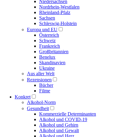
Niedersachsen
Nordrhein-Westfalen
Rheinland-Pfalz
Sachsen
Schleswig-Holstein
Europa und EU
Österreich
Schweiz
Frankreich
Großbritannien
Benelux
Skandinavien
Ukraine
Aus aller Welt
Rezensionen
Bücher
Filme
Konkret
Alkohol-Norm
Gesundheit
Kommerzielle Determinanten
Alkohol und COVID-19
Alkohol und Gehirn
Alkohol und Gewalt
Alkohol und Herz