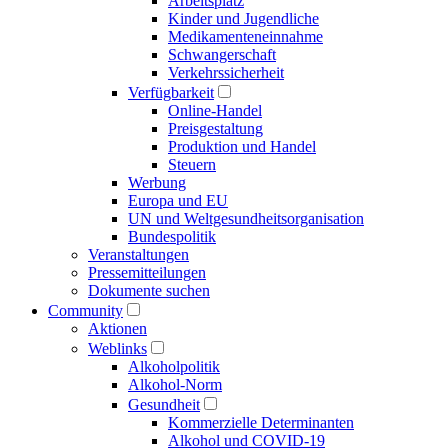
Arbeitsplatz
Kinder und Jugendliche
Medikamenten­einnahme
Schwangerschaft
Verkehrs­sicherheit
Verfügbarkeit
Online-Handel
Preisgestaltung
Produktion und Handel
Steuern
Werbung
Europa und EU
UN und Welt­gesundheits­organisation
Bundespolitik
Veranstaltungen
Presse­mitteilungen
Dokumente suchen
Community
Aktionen
Weblinks
Alkoholpolitik
Alkohol-Norm
Gesundheit
Kommerzielle Determinanten
Alkohol und COVID-19