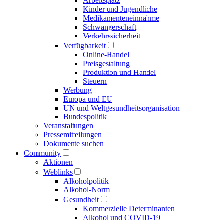
Arbeitsplatz
Kinder und Jugendliche
Medikamenten­einnahme
Schwangerschaft
Verkehrs­sicherheit
Verfügbarkeit
Online-Handel
Preisgestaltung
Produktion und Handel
Steuern
Werbung
Europa und EU
UN und Welt­gesundheits­organisation
Bundespolitik
Veranstaltungen
Presse­mitteilungen
Dokumente suchen
Community
Aktionen
Weblinks
Alkoholpolitik
Alkohol-Norm
Gesundheit
Kommerzielle Determinanten
Alkohol und COVID-19