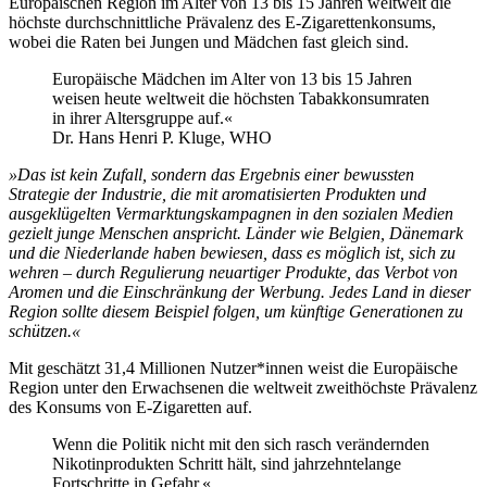
Europäischen Region im Alter von 13 bis 15 Jahren weltweit die
höchste durchschnittliche Prävalenz des E-Zigarettenkonsums,
wobei die Raten bei Jungen und Mädchen fast gleich sind.
Europäische Mädchen im Alter von 13 bis 15 Jahren
weisen heute weltweit die höchsten Tabakkonsumraten
in ihrer Altersgruppe auf.«
Dr. Hans Henri P. Kluge, WHO
»Das ist kein Zufall, sondern das Ergebnis einer bewussten
Strategie der Industrie, die mit aromatisierten Produkten und
ausgeklügelten Vermarktungskampagnen in den sozialen Medien
gezielt junge Menschen anspricht. Länder wie Belgien, Dänemark
und die Niederlande haben bewiesen, dass es möglich ist, sich zu
wehren – durch Regulierung neuartiger Produkte, das Verbot von
Aromen und die Einschränkung der Werbung. Jedes Land in dieser
Region sollte diesem Beispiel folgen, um künftige Generationen zu
schützen.«
Mit geschätzt 31,4 Millionen Nutzer*innen weist die Europäische
Region unter den Erwachsenen die weltweit zweithöchste Prävalenz
des Konsums von E-Zigaretten auf.
Wenn die Politik nicht mit den sich rasch verändernden
Nikotinprodukten Schritt hält, sind jahrzehntelange
Fortschritte in Gefahr.«