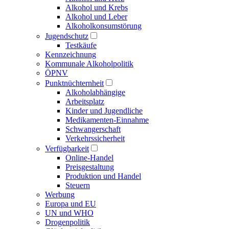
Alkohol und Krebs
Alkohol und Leber
Alkoholkonsumstörung
Jugendschutz
Testkäufe
Kennzeichnung
Kommunale Alkoholpolitik
ÖPNV
Punktnüchternheit
Alkoholabhängige
Arbeitsplatz
Kinder und Jugendliche
Medikamenten-Einnahme
Schwangerschaft
Verkehrssicherheit
Verfügbarkeit
Online-Handel
Preisgestaltung
Produktion und Handel
Steuern
Werbung
Europa und EU
UN und WHO
Drogenpolitik