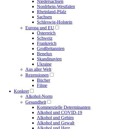
Niedersachsen
Nordrhein-Westfalen
Rheinland-Pfalz
Sachsen
Schleswig-Holstein
Europa und EU
Österreich
Schweiz
Frankreich
Großbritannien
Benelux
Skandinavien
Ukraine
Aus aller Welt
Rezensionen
Bücher
Filme
Konkret
Alkohol-Norm
Gesundheit
Kommerzielle Determinanten
Alkohol und COVID-19
Alkohol und Gehirn
Alkohol und Gewalt
Alkohol und Herz