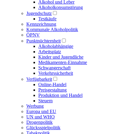
Alkohol und Leber
Alkoholkonsumstörung
Jugendschutz
Testkäufe
Kennzeichnung
Kommunale Alkoholpolitik
ÖPNV
Punktnüchternheit
Alkoholabhängige
Arbeitsplatz
Kinder und Jugendliche
Medikamenten-Einnahme
Schwangerschaft
Verkehrssicherheit
Verfügbarkeit
Online-Handel
Preisgestaltung
Produktion und Handel
Steuern
Werbung
Europa und EU
UN und WHO
Drogenpolitik
Glücksspielpolitik
Tabakpolitik