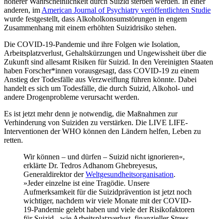
höherer Wahrscheinlichkeit durch Suizid sterben werden. In einer
anderen, im
American Journal of Psychiatry veröffentlichten Studie
wurde festgestellt, dass Alkoholkonsumstörungen in engem
Zusammenhang mit einem erhöhten Suizidrisiko stehen.
Die COVID-19-Pandemie und ihre Folgen wie Isolation,
Arbeitsplatzverlust, Gehaltskürzungen und Ungewissheit über die
Zukunft sind allesamt Risiken für Suizid. In den Vereinigten Staaten
haben Forscher*innen vorausgesagt, dass COVID-19 zu einem
Anstieg der Todesfälle aus Verzweiflung führen könnte. Dabei
handelt es sich um Todesfälle, die durch Suizid, Alkohol- und
andere Drogenprobleme verursacht werden.
Es ist jetzt mehr denn je notwendig, die Maßnahmen zur
Verhinderung von Suiziden zu verstärken. Die LIVE LIFE-
Interventionen der WHO können den Ländern helfen, Leben zu
retten.
Wir können – und dürfen – Suizid nicht ignorieren«,
erklärte Dr. Tedros Adhanom Ghebreyesus,
Generaldirektor der
Weltgesundheitsorganisation
.
»Jeder einzelne ist eine Tragödie. Unsere
Aufmerksamkeit für die Suizidprävention ist jetzt noch
wichtiger, nachdem wir viele Monate mit der COVID-
19-Pandemie gelebt haben und viele der Risikofaktoren
für Suizid - wie Arbeitsplatzverlust, finanzieller Stress