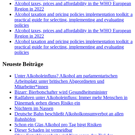
Alcohol taxes, prices and affordability in the WHO European
Region in 2022
Alcohol taxation and pricing policies implementation toolkit: a
practical guide for selecting, implementing and evaluating
policies
Alcohol taxes, prices and affordability in the WHO European
Region in 2022
Alcohol taxation and pricing policies implementation toolkit: a
practical guide for selecting, implementing and evaluating
policies
Neueste Beiträge
Unter Alkoholeinfluss? Alkohol am parlamentarischen
Arbeitsplatz unter britischen Abgeordneten und
Mitarbeiter*innen
Bizarr: Bierbotschafter wird Gesundheitsminister
Radfahren unter Alkoholeinfluss: Immer mehr Menschen in
Dänemark gehen dieses Risiko ein
Nüchtern im Nassen
Deutsche Bahn beschließt Alkoholkonsumverbot an allen
Bahnhöfen
Schon ein Glas Alkohol pro Tag birgt Risiken
Dieser Schaden ist vermeidbar