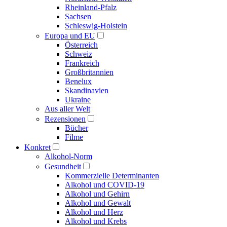
Rheinland-Pfalz
Sachsen
Schleswig-Holstein
Europa und EU
Österreich
Schweiz
Frankreich
Großbritannien
Benelux
Skandinavien
Ukraine
Aus aller Welt
Rezensionen
Bücher
Filme
Konkret
Alkohol-Norm
Gesundheit
Kommerzielle Determinanten
Alkohol und COVID-19
Alkohol und Gehirn
Alkohol und Gewalt
Alkohol und Herz
Alkohol und Krebs