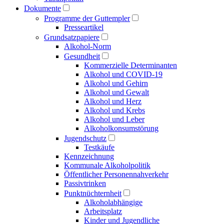
Dokumente
Programme der Guttempler
Presse­artikel
Grundsatzpapiere
Alkohol-Norm
Gesundheit
Kommerzielle Determinanten
Alkohol und COVID-19
Alkohol und Gehirn
Alkohol und Gewalt
Alkohol und Herz
Alkohol und Krebs
Alkohol und Leber
Alkoholkonsumstörung
Jugendschutz
Testkäufe
Kennzeichnung
Kommunale Alkoholpolitik
Öffentlicher Personen­nahverkehr
Passivtrinken
Punkt­nüchternheit
Alkohol­abhängige
Arbeitsplatz
Kinder und Jugendliche