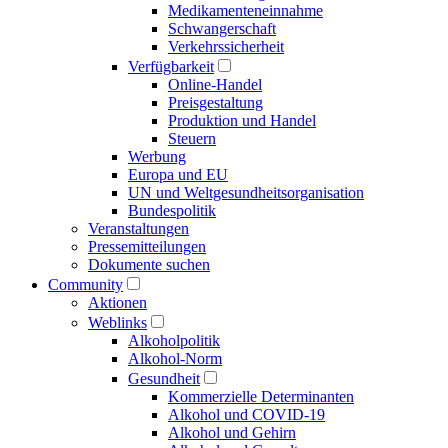
Medikamenten­einnahme
Schwangerschaft
Verkehrs­sicherheit
Verfügbarkeit
Online-Handel
Preisgestaltung
Produktion und Handel
Steuern
Werbung
Europa und EU
UN und Welt­gesundheits­organisation
Bundespolitik
Veranstaltungen
Presse­mitteilungen
Dokumente suchen
Community
Aktionen
Weblinks
Alkoholpolitik
Alkohol-Norm
Gesundheit
Kommerzielle Determinanten
Alkohol und COVID-19
Alkohol und Gehirn