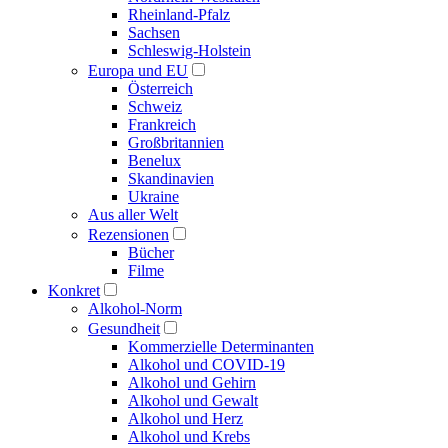
Rheinland-Pfalz
Sachsen
Schleswig-Holstein
Europa und EU
Österreich
Schweiz
Frankreich
Großbritannien
Benelux
Skandinavien
Ukraine
Aus aller Welt
Rezensionen
Bücher
Filme
Konkret
Alkohol-Norm
Gesundheit
Kommerzielle Determinanten
Alkohol und COVID-19
Alkohol und Gehirn
Alkohol und Gewalt
Alkohol und Herz
Alkohol und Krebs