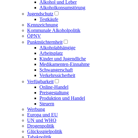
Alkohol und Leber
Alkoholkonsumstörung
Jugendschutz
Testkäufe
Kennzeichnung
Kommunale Alkoholpolitik
ÖPNV
Punktnüchternheit
Alkoholabhängige
Arbeitsplatz
Kinder und Jugendliche
Medikamenten-Einnahme
Schwangerschaft
Verkehrssicherheit
Verfügbarkeit
Online-Handel
Preisgestaltung
Produktion und Handel
Steuern
Werbung
Europa und EU
UN und WHO
Drogenpolitik
Glücksspielpolitik
Tabakpolitik