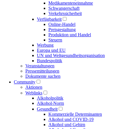
Medikamenten­einnahme
Schwangerschaft
Verkehrs­sicherheit
Verfügbarkeit
Online-Handel
Preisgestaltung
Produktion und Handel
Steuern
Werbung
Europa und EU
UN und Welt­gesundheits­organisation
Bundespolitik
Veranstaltungen
Presse­mitteilungen
Dokumente suchen
Community
Aktionen
Weblinks
Alkoholpolitik
Alkohol-Norm
Gesundheit
Kommerzielle Determinanten
Alkohol und COVID-19
Alkohol und Gehirn