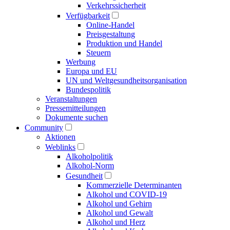
Verkehrs­sicherheit
Verfügbarkeit
Online-Handel
Preisgestaltung
Produktion und Handel
Steuern
Werbung
Europa und EU
UN und Welt­gesundheits­organisation
Bundespolitik
Veranstaltungen
Presse­mitteilungen
Dokumente suchen
Community
Aktionen
Weblinks
Alkoholpolitik
Alkohol-Norm
Gesundheit
Kommerzielle Determinanten
Alkohol und COVID-19
Alkohol und Gehirn
Alkohol und Gewalt
Alkohol und Herz