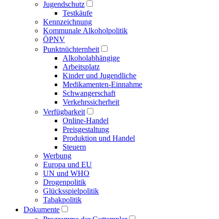
Jugendschutz
Testkäufe
Kennzeichnung
Kommunale Alkoholpolitik
ÖPNV
Punktnüchternheit
Alkoholabhängige
Arbeitsplatz
Kinder und Jugendliche
Medikamenten-Einnahme
Schwangerschaft
Verkehrssicherheit
Verfügbarkeit
Online-Handel
Preisgestaltung
Produktion und Handel
Steuern
Werbung
Europa und EU
UN und WHO
Drogenpolitik
Glücksspielpolitik
Tabakpolitik
Dokumente