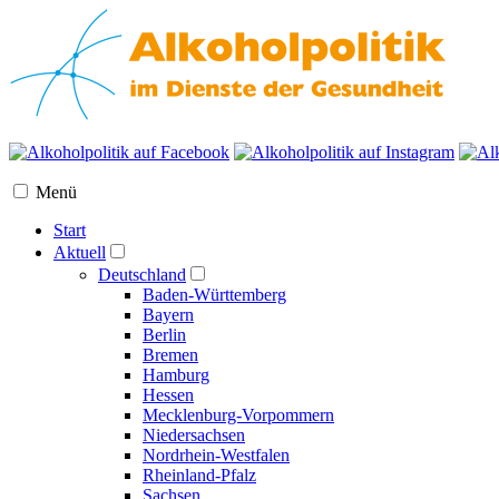
Menü
Start
Aktuell
Deutschland
Baden-Württemberg
Bayern
Berlin
Bremen
Hamburg
Hessen
Mecklenburg-Vorpommern
Niedersachsen
Nordrhein-Westfalen
Rheinland-Pfalz
Sachsen