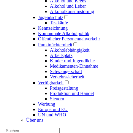
Alkohol und Krebs
Alkohol und Leber
Alkoholkonsumstörung
Jugendschutz
Testkäufe
Kennzeichnung
Kommunale Alkoholpolitik
Öffentlicher Personennahverkehr
Punktnüchternheit
Alkoholabhängigkeit
Arbeitsplatz
Kinder und Jugendliche
Medikamenten-Einnahme
Schwangerschaft
Verkehrssicherheit
Verfügbarkeit
Preisgestaltung
Produktion und Handel
Steuern
Werbung
Europa und EU
UN und WHO
Über uns