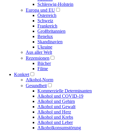
Schleswig-Holstein
Europa und EU
Österreich
Schweiz
Frankreich
Großbritannien
Benelux
Skandinavien
Ukraine
Aus aller Welt
Rezensionen
Bücher
Filme
Konkret
Alkohol-Norm
Gesundheit
Kommerzielle Determinanten
Alkohol und COVID-19
Alkohol und Gehirn
Alkohol und Gewalt
Alkohol und Herz
Alkohol und Krebs
Alkohol und Leber
Alkoholkonsumstörung