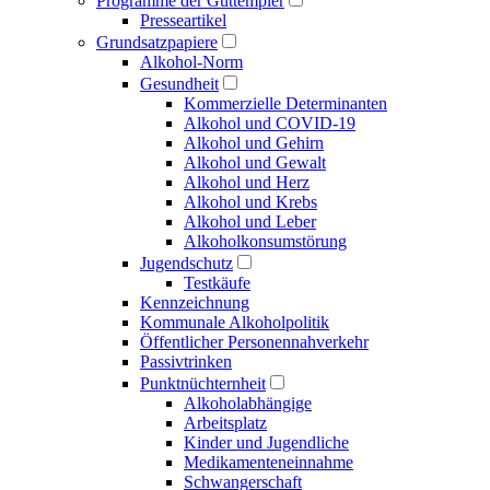
Programme der Guttempler
Presse­artikel
Grundsatzpapiere
Alkohol-Norm
Gesundheit
Kommerzielle Determinanten
Alkohol und COVID-19
Alkohol und Gehirn
Alkohol und Gewalt
Alkohol und Herz
Alkohol und Krebs
Alkohol und Leber
Alkoholkonsumstörung
Jugendschutz
Testkäufe
Kennzeichnung
Kommunale Alkoholpolitik
Öffentlicher Personen­nahverkehr
Passivtrinken
Punkt­nüchternheit
Alkohol­abhängige
Arbeitsplatz
Kinder und Jugendliche
Medikamenten­einnahme
Schwangerschaft