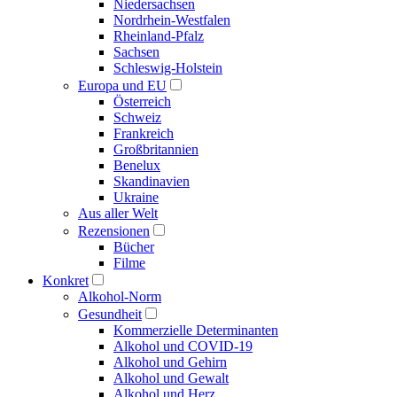
Niedersachsen
Nordrhein-Westfalen
Rheinland-Pfalz
Sachsen
Schleswig-Holstein
Europa und EU
Österreich
Schweiz
Frankreich
Großbritannien
Benelux
Skandinavien
Ukraine
Aus aller Welt
Rezensionen
Bücher
Filme
Konkret
Alkohol-Norm
Gesundheit
Kommerzielle Determinanten
Alkohol und COVID-19
Alkohol und Gehirn
Alkohol und Gewalt
Alkohol und Herz