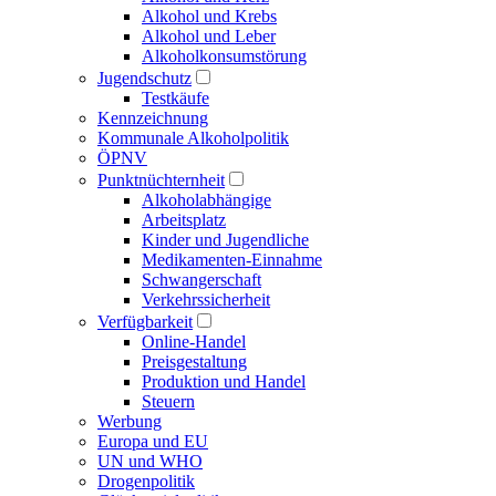
Alkohol und Krebs
Alkohol und Leber
Alkoholkonsumstörung
Jugendschutz
Testkäufe
Kennzeichnung
Kommunale Alkoholpolitik
ÖPNV
Punktnüchternheit
Alkoholabhängige
Arbeitsplatz
Kinder und Jugendliche
Medikamenten-Einnahme
Schwangerschaft
Verkehrssicherheit
Verfügbarkeit
Online-Handel
Preisgestaltung
Produktion und Handel
Steuern
Werbung
Europa und EU
UN und WHO
Drogenpolitik