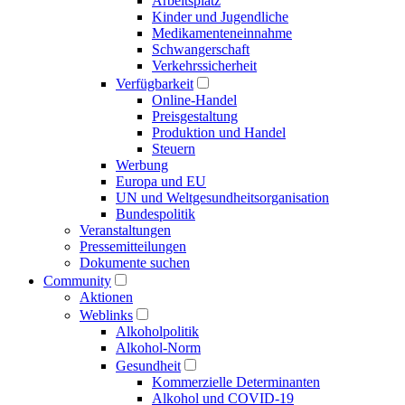
Arbeitsplatz
Kinder und Jugendliche
Medikamenten­einnahme
Schwangerschaft
Verkehrs­sicherheit
Verfügbarkeit
Online-Handel
Preisgestaltung
Produktion und Handel
Steuern
Werbung
Europa und EU
UN und Welt­gesundheits­organisation
Bundespolitik
Veranstaltungen
Presse­mitteilungen
Dokumente suchen
Community
Aktionen
Weblinks
Alkoholpolitik
Alkohol-Norm
Gesundheit
Kommerzielle Determinanten
Alkohol und COVID-19