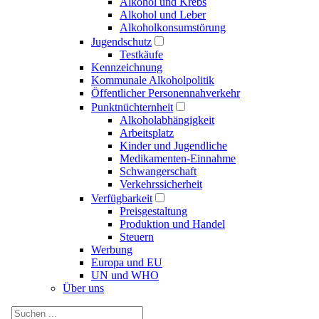
Alkohol und Krebs
Alkohol und Leber
Alkoholkonsumstörung
Jugendschutz
Testkäufe
Kennzeichnung
Kommunale Alkoholpolitik
Öffentlicher Personennahverkehr
Punktnüchternheit
Alkoholabhängigkeit
Arbeitsplatz
Kinder und Jugendliche
Medikamenten-Einnahme
Schwangerschaft
Verkehrssicherheit
Verfügbarkeit
Preisgestaltung
Produktion und Handel
Steuern
Werbung
Europa und EU
UN und WHO
Über uns