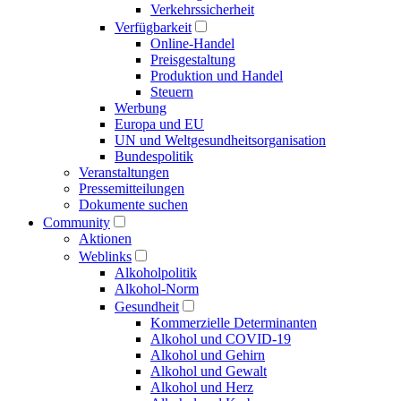
Verkehrs­sicherheit
Verfügbarkeit
Online-Handel
Preisgestaltung
Produktion und Handel
Steuern
Werbung
Europa und EU
UN und Welt­gesundheits­organisation
Bundespolitik
Veranstaltungen
Presse­mitteilungen
Dokumente suchen
Community
Aktionen
Weblinks
Alkoholpolitik
Alkohol-Norm
Gesundheit
Kommerzielle Determinanten
Alkohol und COVID-19
Alkohol und Gehirn
Alkohol und Gewalt
Alkohol und Herz