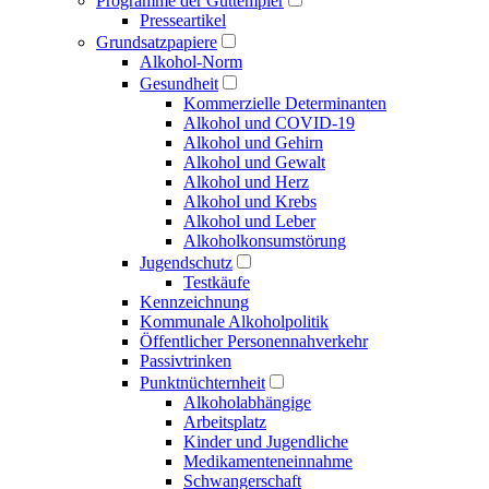
Programme der Guttempler
Presse­artikel
Grundsatzpapiere
Alkohol-Norm
Gesundheit
Kommerzielle Determinanten
Alkohol und COVID-19
Alkohol und Gehirn
Alkohol und Gewalt
Alkohol und Herz
Alkohol und Krebs
Alkohol und Leber
Alkoholkonsumstörung
Jugendschutz
Testkäufe
Kennzeichnung
Kommunale Alkoholpolitik
Öffentlicher Personen­nahverkehr
Passivtrinken
Punkt­nüchternheit
Alkohol­abhängige
Arbeitsplatz
Kinder und Jugendliche
Medikamenten­einnahme
Schwangerschaft