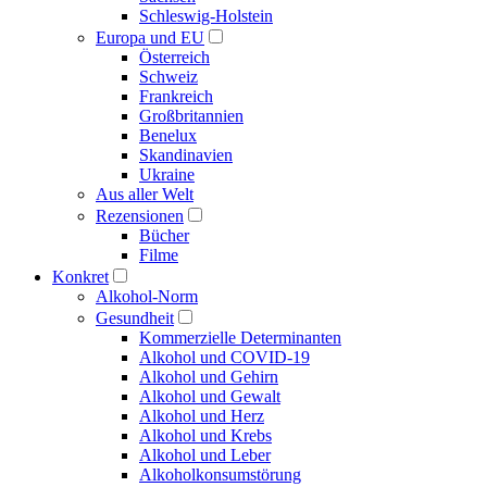
Schleswig-Holstein
Europa und EU
Österreich
Schweiz
Frankreich
Großbritannien
Benelux
Skandinavien
Ukraine
Aus aller Welt
Rezensionen
Bücher
Filme
Konkret
Alkohol-Norm
Gesundheit
Kommerzielle Determinanten
Alkohol und COVID-19
Alkohol und Gehirn
Alkohol und Gewalt
Alkohol und Herz
Alkohol und Krebs
Alkohol und Leber
Alkoholkonsumstörung