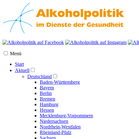
Menü
Start
Aktuell
Deutschland
Baden-Württemberg
Bayern
Berlin
Bremen
Hamburg
Hessen
Mecklenburg-Vorpommern
Niedersachsen
Nordrhein-Westfalen
Rheinland-Pfalz
Sachsen