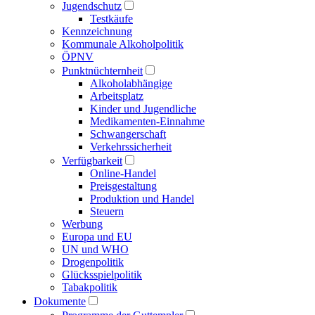
Jugendschutz
Testkäufe
Kennzeichnung
Kommunale Alkoholpolitik
ÖPNV
Punktnüchternheit
Alkoholabhängige
Arbeitsplatz
Kinder und Jugendliche
Medikamenten-Einnahme
Schwangerschaft
Verkehrssicherheit
Verfügbarkeit
Online-Handel
Preisgestaltung
Produktion und Handel
Steuern
Werbung
Europa und EU
UN und WHO
Drogenpolitik
Glücksspielpolitik
Tabakpolitik
Dokumente