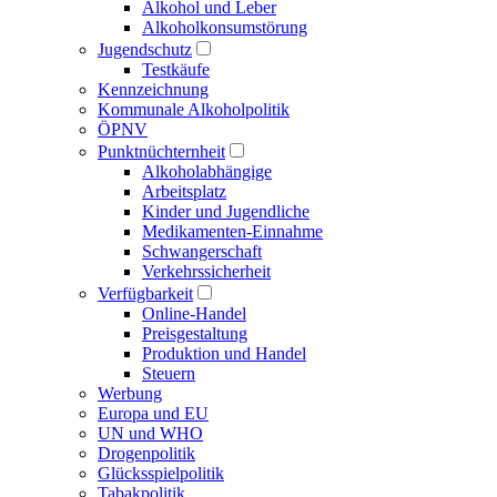
Alkohol und Leber
Alkoholkonsumstörung
Jugendschutz
Testkäufe
Kennzeichnung
Kommunale Alkoholpolitik
ÖPNV
Punktnüchternheit
Alkoholabhängige
Arbeitsplatz
Kinder und Jugendliche
Medikamenten-Einnahme
Schwangerschaft
Verkehrssicherheit
Verfügbarkeit
Online-Handel
Preisgestaltung
Produktion und Handel
Steuern
Werbung
Europa und EU
UN und WHO
Drogenpolitik
Glücksspielpolitik
Tabakpolitik