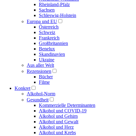
Rheinland-Pfalz
Sachsen
Schleswig-Holstein
Europa und EU
Österreich
Schweiz
Frankreich
Großbritannien
Benelux
Skandinavien
Ukraine
Aus aller Welt
Rezensionen
Bücher
Filme
Konkret
Alkohol-Norm
Gesundheit
Kommerzielle Determinanten
Alkohol und COVID-19
Alkohol und Gehirn
Alkohol und Gewalt
Alkohol und Herz
Alkohol und Krebs