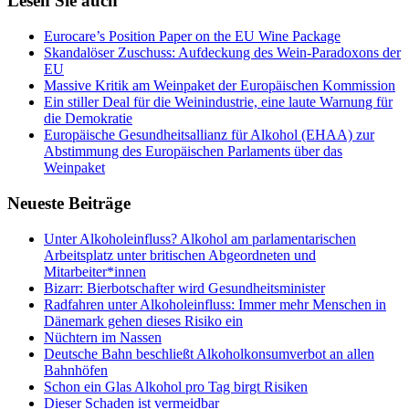
Lesen Sie auch
Eurocare’s Position Paper on the EU Wine Package
Skandalöser Zuschuss: Aufdeckung des Wein-Paradoxons der
EU
Massive Kritik am Weinpaket der Europäischen Kommission
Ein stiller Deal für die Weinindustrie, eine laute Warnung für
die Demokratie
Europäische Gesundheitsallianz für Alkohol (EHAA) zur
Abstimmung des Europäischen Parlaments über das
Weinpaket
Neueste Beiträge
Unter Alkoholeinfluss? Alkohol am parlamentarischen
Arbeitsplatz unter britischen Abgeordneten und
Mitarbeiter*innen
Bizarr: Bierbotschafter wird Gesundheitsminister
Radfahren unter Alkoholeinfluss: Immer mehr Menschen in
Dänemark gehen dieses Risiko ein
Nüchtern im Nassen
Deutsche Bahn beschließt Alkoholkonsumverbot an allen
Bahnhöfen
Schon ein Glas Alkohol pro Tag birgt Risiken
Dieser Schaden ist vermeidbar