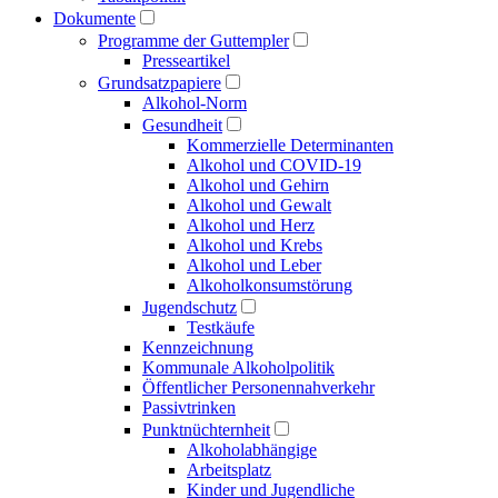
Dokumente
Programme der Guttempler
Presse­artikel
Grundsatzpapiere
Alkohol-Norm
Gesundheit
Kommerzielle Determinanten
Alkohol und COVID-19
Alkohol und Gehirn
Alkohol und Gewalt
Alkohol und Herz
Alkohol und Krebs
Alkohol und Leber
Alkoholkonsumstörung
Jugendschutz
Testkäufe
Kennzeichnung
Kommunale Alkoholpolitik
Öffentlicher Personen­nahverkehr
Passivtrinken
Punkt­nüchternheit
Alkohol­abhängige
Arbeitsplatz
Kinder und Jugendliche