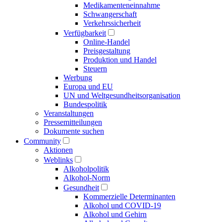
Medikamenten­einnahme
Schwangerschaft
Verkehrs­sicherheit
Verfügbarkeit
Online-Handel
Preisgestaltung
Produktion und Handel
Steuern
Werbung
Europa und EU
UN und Welt­gesundheits­organisation
Bundespolitik
Veranstaltungen
Presse­mitteilungen
Dokumente suchen
Community
Aktionen
Weblinks
Alkoholpolitik
Alkohol-Norm
Gesundheit
Kommerzielle Determinanten
Alkohol und COVID-19
Alkohol und Gehirn