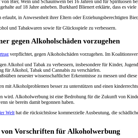
auf von Bier, Wein und Schaumwein bei 16 Jahren und für Spirituosen be
ehalte auf 18 Jahre anheben. Burkhard Blienert erklärte, dass es viele
ren erlaubt, in Anwesenheit ihrer Eltern oder Erziehungsberechtigten B
lkohol und Tabakwaren sowie für Glücksspiele zu verbessern.
amer gegen Alkoholschäden vorzugehen
rtrag
verpflichtet, gegen Alkoholschäden vorzugehen. Im Koalitionsvert
gen Alkohol und Tabak zu verbessern, insbesondere für Kinder, Jugen
ung für Alkohol, Tabak und Cannabis zu verschärfen.
Maßstäben neuester wissenschaftlicher Erkenntnisse zu messen und die
ten mit Alkoholproblemen besser zu unterstützen und einen kinderrecht
n wird. Alkoholwerbung ist eine Bedrohung für die Zukunft von Kinder
nn sie bereits damit begonnen haben.
er Welt
hat die rücksichtslose kommerzielle Ausbeutung, die schädliches
 von Vorschriften für Alkoholwerbung