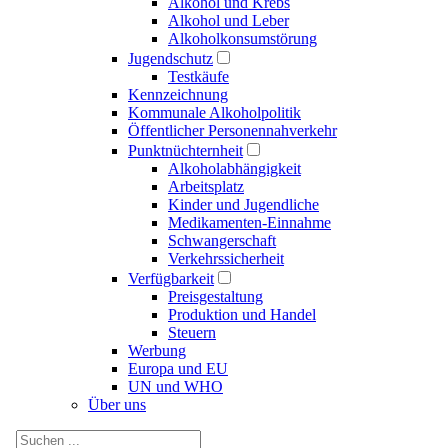
Alkohol und Krebs
Alkohol und Leber
Alkoholkonsumstörung
Jugendschutz
Testkäufe
Kennzeichnung
Kommunale Alkoholpolitik
Öffentlicher Personennahverkehr
Punktnüchternheit
Alkoholabhängigkeit
Arbeitsplatz
Kinder und Jugendliche
Medikamenten-Einnahme
Schwangerschaft
Verkehrssicherheit
Verfügbarkeit
Preisgestaltung
Produktion und Handel
Steuern
Werbung
Europa und EU
UN und WHO
Über uns