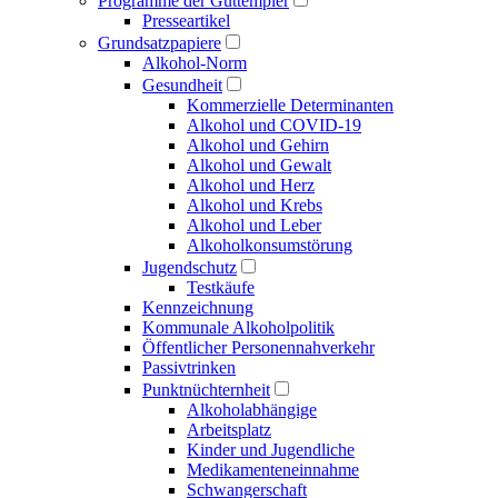
Programme der Guttempler
Presse­artikel
Grundsatzpapiere
Alkohol-Norm
Gesundheit
Kommerzielle Determinanten
Alkohol und COVID-19
Alkohol und Gehirn
Alkohol und Gewalt
Alkohol und Herz
Alkohol und Krebs
Alkohol und Leber
Alkoholkonsumstörung
Jugendschutz
Testkäufe
Kennzeichnung
Kommunale Alkoholpolitik
Öffentlicher Personen­nahverkehr
Passivtrinken
Punkt­nüchternheit
Alkohol­abhängige
Arbeitsplatz
Kinder und Jugendliche
Medikamenten­einnahme
Schwangerschaft