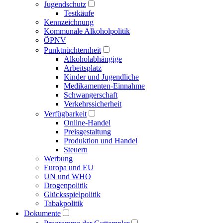
Jugendschutz
Testkäufe
Kennzeichnung
Kommunale Alkoholpolitik
ÖPNV
Punktnüchternheit
Alkoholabhängige
Arbeitsplatz
Kinder und Jugendliche
Medikamenten-Einnahme
Schwangerschaft
Verkehrssicherheit
Verfügbarkeit
Online-Handel
Preisgestaltung
Produktion und Handel
Steuern
Werbung
Europa und EU
UN und WHO
Drogenpolitik
Glücksspielpolitik
Tabakpolitik
Dokumente