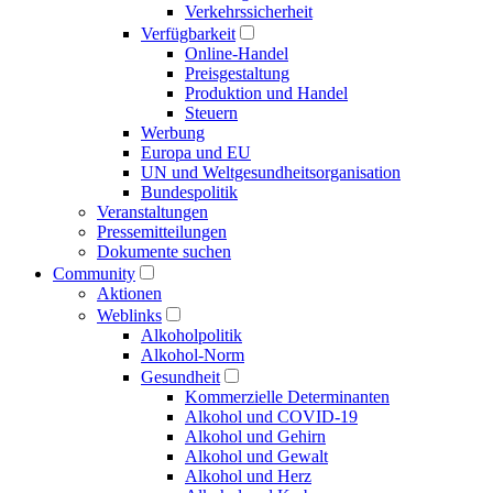
Verkehrs­sicherheit
Verfügbarkeit
Online-Handel
Preisgestaltung
Produktion und Handel
Steuern
Werbung
Europa und EU
UN und Welt­gesundheits­organisation
Bundespolitik
Veranstaltungen
Presse­mitteilungen
Dokumente suchen
Community
Aktionen
Weblinks
Alkoholpolitik
Alkohol-Norm
Gesundheit
Kommerzielle Determinanten
Alkohol und COVID-19
Alkohol und Gehirn
Alkohol und Gewalt
Alkohol und Herz