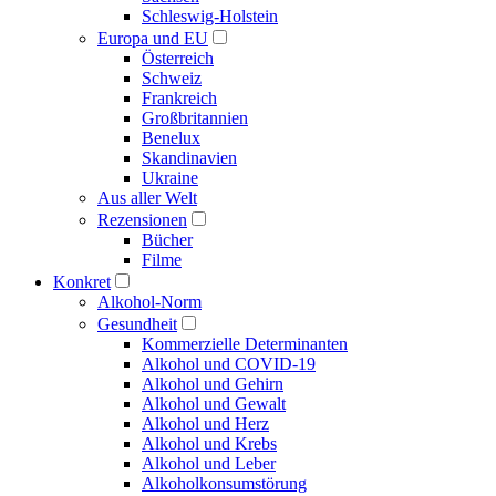
Schleswig-Holstein
Europa und EU
Österreich
Schweiz
Frankreich
Großbritannien
Benelux
Skandinavien
Ukraine
Aus aller Welt
Rezensionen
Bücher
Filme
Konkret
Alkohol-Norm
Gesundheit
Kommerzielle Determinanten
Alkohol und COVID-19
Alkohol und Gehirn
Alkohol und Gewalt
Alkohol und Herz
Alkohol und Krebs
Alkohol und Leber
Alkoholkonsumstörung