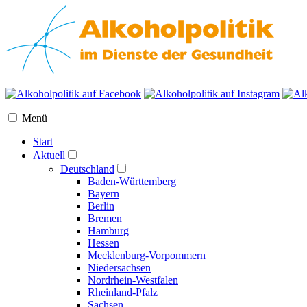
Menü
Start
Aktuell
Deutschland
Baden-Württemberg
Bayern
Berlin
Bremen
Hamburg
Hessen
Mecklenburg-Vorpommern
Niedersachsen
Nordrhein-Westfalen
Rheinland-Pfalz
Sachsen