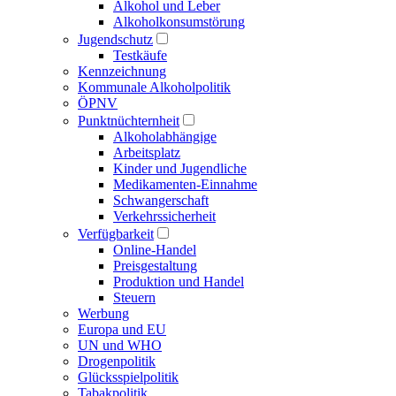
Alkohol und Leber
Alkoholkonsumstörung
Jugendschutz
Testkäufe
Kennzeichnung
Kommunale Alkoholpolitik
ÖPNV
Punktnüchternheit
Alkoholabhängige
Arbeitsplatz
Kinder und Jugendliche
Medikamenten-Einnahme
Schwangerschaft
Verkehrssicherheit
Verfügbarkeit
Online-Handel
Preisgestaltung
Produktion und Handel
Steuern
Werbung
Europa und EU
UN und WHO
Drogenpolitik
Glücksspielpolitik
Tabakpolitik