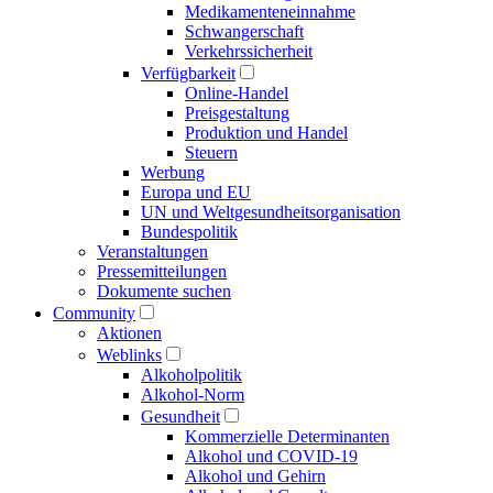
Medikamenten­einnahme
Schwangerschaft
Verkehrs­sicherheit
Verfügbarkeit
Online-Handel
Preisgestaltung
Produktion und Handel
Steuern
Werbung
Europa und EU
UN und Welt­gesundheits­organisation
Bundespolitik
Veranstaltungen
Presse­mitteilungen
Dokumente suchen
Community
Aktionen
Weblinks
Alkoholpolitik
Alkohol-Norm
Gesundheit
Kommerzielle Determinanten
Alkohol und COVID-19
Alkohol und Gehirn