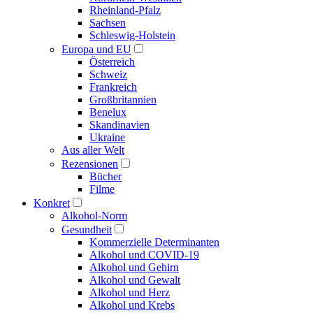
Rheinland-Pfalz
Sachsen
Schleswig-Holstein
Europa und EU
Österreich
Schweiz
Frankreich
Großbritannien
Benelux
Skandinavien
Ukraine
Aus aller Welt
Rezensionen
Bücher
Filme
Konkret
Alkohol-Norm
Gesundheit
Kommerzielle Determinanten
Alkohol und COVID-19
Alkohol und Gehirn
Alkohol und Gewalt
Alkohol und Herz
Alkohol und Krebs