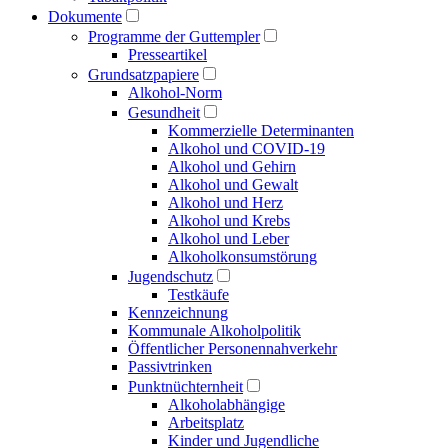
Dokumente
Programme der Guttempler
Presse­artikel
Grundsatzpapiere
Alkohol-Norm
Gesundheit
Kommerzielle Determinanten
Alkohol und COVID-19
Alkohol und Gehirn
Alkohol und Gewalt
Alkohol und Herz
Alkohol und Krebs
Alkohol und Leber
Alkoholkonsumstörung
Jugendschutz
Testkäufe
Kennzeichnung
Kommunale Alkoholpolitik
Öffentlicher Personen­nahverkehr
Passivtrinken
Punkt­nüchternheit
Alkohol­abhängige
Arbeitsplatz
Kinder und Jugendliche