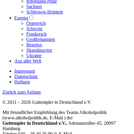
Rheinland-Pfalz
Sachsen
Schleswig-Holstein
Europa
Österreich
Schweiz
Frankreich
Großbritannien
Benelux
Skandinavien
Ukraine
Aus aller Welt
Impressum
Datenschutz
Haftung
Zurück zum Anfang
© 2011 – 2026 Guttempler in Deutschland e.V.
Mit freundlicher Empfehlung des Teams Alkoholpolitik
(www.alkoholpolitik.de, E-Mail
) der
Guttempler in Deutschland e.V.
, Adenauerallee 45, 20097
Hamburg
Telefon 040 – 28 40 76 99-0, E-Mail