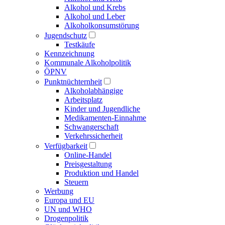
Alkohol und Krebs
Alkohol und Leber
Alkoholkonsumstörung
Jugendschutz
Testkäufe
Kennzeichnung
Kommunale Alkoholpolitik
ÖPNV
Punktnüchternheit
Alkoholabhängige
Arbeitsplatz
Kinder und Jugendliche
Medikamenten-Einnahme
Schwangerschaft
Verkehrssicherheit
Verfügbarkeit
Online-Handel
Preisgestaltung
Produktion und Handel
Steuern
Werbung
Europa und EU
UN und WHO
Drogenpolitik