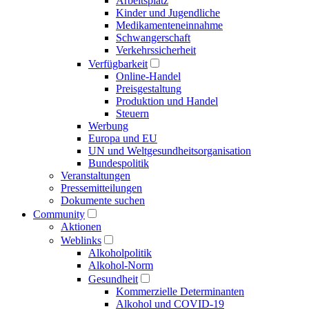
Arbeitsplatz
Kinder und Jugendliche
Medikamenten­einnahme
Schwangerschaft
Verkehrs­sicherheit
Verfügbarkeit
Online-Handel
Preisgestaltung
Produktion und Handel
Steuern
Werbung
Europa und EU
UN und Welt­gesundheits­organisation
Bundespolitik
Veranstaltungen
Presse­mitteilungen
Dokumente suchen
Community
Aktionen
Weblinks
Alkoholpolitik
Alkohol-Norm
Gesundheit
Kommerzielle Determinanten
Alkohol und COVID-19