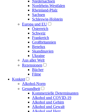
Niedersachsen
Nordrhein-Westfalen
Rheinland-Pfalz
Sachsen
Schleswig-Holstein
Europa und EU
Österreich
Schweiz
Frankreich
Großbritannien
Benelux
Skandinavien
Ukraine
Aus aller Welt
Rezensionen
Bücher
Filme
Konkret
Alkohol-Norm
Gesundheit
Kommerzielle Determinanten
Alkohol und COVID-19
Alkohol und Gehirn
Alkohol und Gewalt
Alkohol und Herz