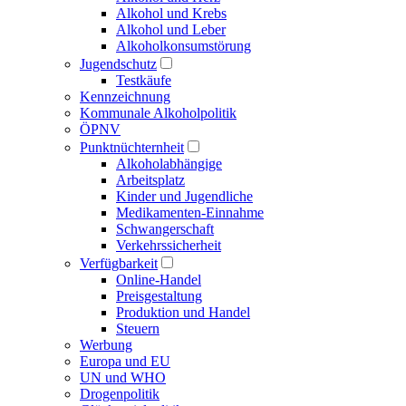
Alkohol und Krebs
Alkohol und Leber
Alkoholkonsumstörung
Jugendschutz
Testkäufe
Kennzeichnung
Kommunale Alkoholpolitik
ÖPNV
Punktnüchternheit
Alkoholabhängige
Arbeitsplatz
Kinder und Jugendliche
Medikamenten-Einnahme
Schwangerschaft
Verkehrssicherheit
Verfügbarkeit
Online-Handel
Preisgestaltung
Produktion und Handel
Steuern
Werbung
Europa und EU
UN und WHO
Drogenpolitik