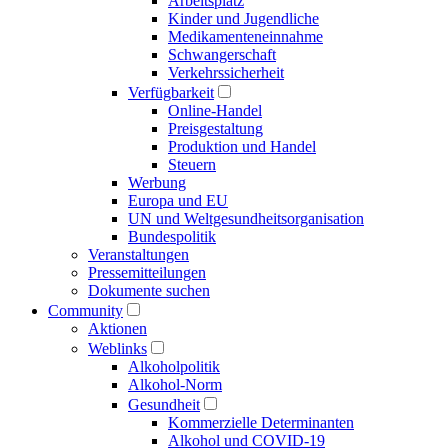
Arbeitsplatz
Kinder und Jugendliche
Medikamenten­einnahme
Schwangerschaft
Verkehrs­sicherheit
Verfügbarkeit
Online-Handel
Preisgestaltung
Produktion und Handel
Steuern
Werbung
Europa und EU
UN und Welt­gesundheits­organisation
Bundespolitik
Veranstaltungen
Presse­mitteilungen
Dokumente suchen
Community
Aktionen
Weblinks
Alkoholpolitik
Alkohol-Norm
Gesundheit
Kommerzielle Determinanten
Alkohol und COVID-19