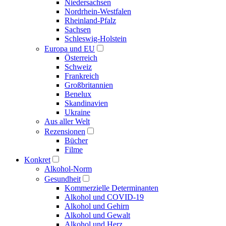
Niedersachsen
Nordrhein-Westfalen
Rheinland-Pfalz
Sachsen
Schleswig-Holstein
Europa und EU
Österreich
Schweiz
Frankreich
Großbritannien
Benelux
Skandinavien
Ukraine
Aus aller Welt
Rezensionen
Bücher
Filme
Konkret
Alkohol-Norm
Gesundheit
Kommerzielle Determinanten
Alkohol und COVID-19
Alkohol und Gehirn
Alkohol und Gewalt
Alkohol und Herz