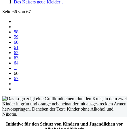
Des Kaisers neue Kleider…
Seite 66 von 67
58
59
60
61
62
63
64
...
66
67
Initiative für den Schutz von Kindern und Jugendlichen vor