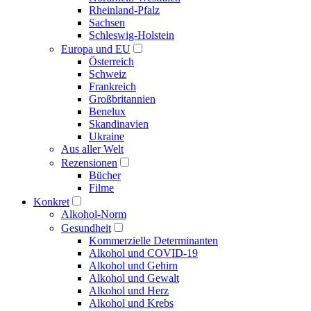
Rheinland-Pfalz
Sachsen
Schleswig-Holstein
Europa und EU
Österreich
Schweiz
Frankreich
Großbritannien
Benelux
Skandinavien
Ukraine
Aus aller Welt
Rezensionen
Bücher
Filme
Konkret
Alkohol-Norm
Gesundheit
Kommerzielle Determinanten
Alkohol und COVID-19
Alkohol und Gehirn
Alkohol und Gewalt
Alkohol und Herz
Alkohol und Krebs