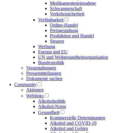
Medikamenten­einnahme
Schwangerschaft
Verkehrs­sicherheit
Verfügbarkeit
Online-Handel
Preisgestaltung
Produktion und Handel
Steuern
Werbung
Europa und EU
UN und Welt­gesundheits­organisation
Bundespolitik
Veranstaltungen
Presse­mitteilungen
Dokumente suchen
Community
Aktionen
Weblinks
Alkoholpolitik
Alkohol-Norm
Gesundheit
Kommerzielle Determinanten
Alkohol und COVID-19
Alkohol und Gehirn