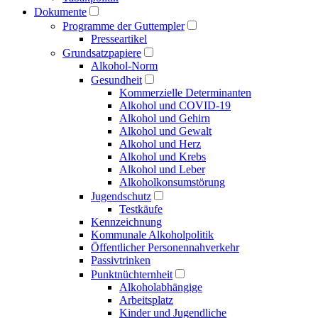
Dokumente
Programme der Guttempler
Presse­artikel
Grundsatzpapiere
Alkohol-Norm
Gesundheit
Kommerzielle Determinanten
Alkohol und COVID-19
Alkohol und Gehirn
Alkohol und Gewalt
Alkohol und Herz
Alkohol und Krebs
Alkohol und Leber
Alkoholkonsumstörung
Jugendschutz
Testkäufe
Kennzeichnung
Kommunale Alkoholpolitik
Öffentlicher Personen­nahverkehr
Passivtrinken
Punkt­nüchternheit
Alkohol­abhängige
Arbeitsplatz
Kinder und Jugendliche