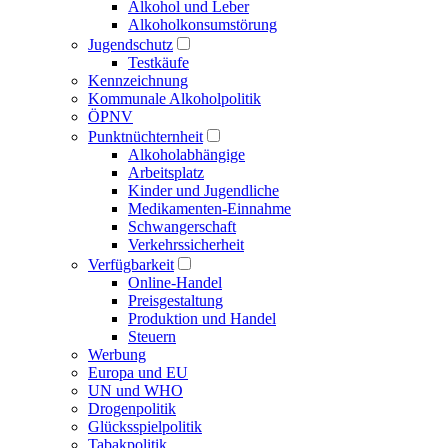
Alkohol und Leber
Alkoholkonsumstörung
Jugendschutz
Testkäufe
Kennzeichnung
Kommunale Alkoholpolitik
ÖPNV
Punktnüchternheit
Alkoholabhängige
Arbeitsplatz
Kinder und Jugendliche
Medikamenten-Einnahme
Schwangerschaft
Verkehrssicherheit
Verfügbarkeit
Online-Handel
Preisgestaltung
Produktion und Handel
Steuern
Werbung
Europa und EU
UN und WHO
Drogenpolitik
Glücksspielpolitik
Tabakpolitik