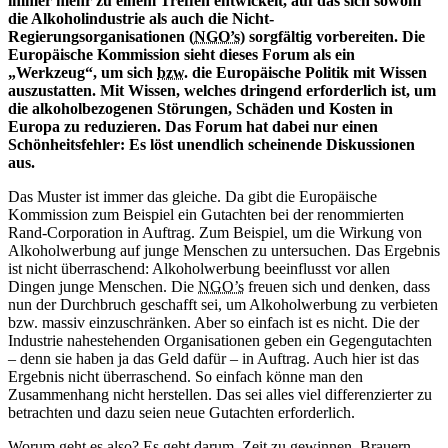
immer mehr zu einem Treffen entwickelt, auf das sich sowohl
die Alkoholindustrie als auch die Nicht-
Regierungsorganisationen (
NGO’s
) sorgfältig vorbereiten. Die
Europäische Kommission sieht dieses Forum als ein
„Werkzeug“, um sich
bzw.
die Europäische Politik mit Wissen
auszustatten. Mit Wissen, welches dringend erforderlich ist, um
die alkoholbezogenen Störungen, Schäden und Kosten in
Europa zu reduzieren. Das Forum hat dabei nur einen
Schönheitsfehler: Es löst unendlich scheinende Diskussionen
aus.
Das Muster ist immer das gleiche. Da gibt die Europäische
Kommission zum Beispiel ein Gutachten bei der renommierten
Rand-Corporation in Auftrag. Zum Beispiel, um die Wirkung von
Alkoholwerbung auf junge Menschen zu untersuchen. Das Ergebnis
ist nicht überraschend: Alkoholwerbung beeinflusst vor allen
Dingen junge Menschen. Die
NGO’s
freuen sich und denken, dass
nun der Durchbruch geschafft sei, um Alkoholwerbung zu verbieten
bzw. massiv einzuschränken. Aber so einfach ist es nicht. Die der
Industrie nahestehenden Organisationen geben ein Gegengutachten
– denn sie haben ja das Geld dafür – in Auftrag. Auch hier ist das
Ergebnis nicht überraschend. So einfach könne man den
Zusammenhang nicht herstellen. Das sei alles viel differenzierter zu
betrachten und dazu seien neue Gutachten erforderlich.
Worum geht es also? Es geht darum, Zeit zu gewinnen. Brauern,