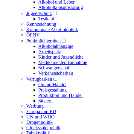
Alkohol und Leber
Alkoholkonsumstörung
Jugendschutz
Testkäufe
Kennzeichnung
Kommunale Alkoholpolitik
ÖPNV
Punktnüchternheit
Alkoholabhängige
Arbeitsplatz
Kinder und Jugendliche
Medikamenten-Einnahme
Schwangerschaft
Verkehrssicherheit
Verfügbarkeit
Online-Handel
Preisgestaltung
Produktion und Handel
Steuern
Werbung
Europa und EU
UN und WHO
Drogenpolitik
Glücksspielpolitik
Tabakpolitik