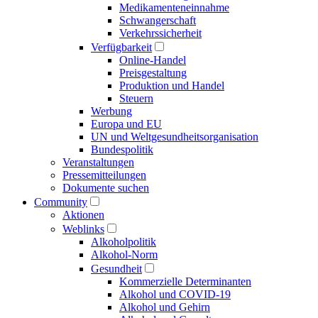
Medikamenten­einnahme
Schwangerschaft
Verkehrs­sicherheit
Verfügbarkeit
Online-Handel
Preisgestaltung
Produktion und Handel
Steuern
Werbung
Europa und EU
UN und Welt­gesundheits­organisation
Bundespolitik
Veranstaltungen
Presse­mitteilungen
Dokumente suchen
Community
Aktionen
Weblinks
Alkoholpolitik
Alkohol-Norm
Gesundheit
Kommerzielle Determinanten
Alkohol und COVID-19
Alkohol und Gehirn