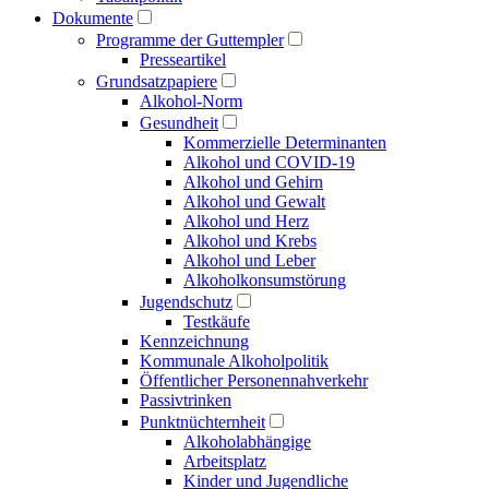
Dokumente
Programme der Guttempler
Presse­artikel
Grundsatzpapiere
Alkohol-Norm
Gesundheit
Kommerzielle Determinanten
Alkohol und COVID-19
Alkohol und Gehirn
Alkohol und Gewalt
Alkohol und Herz
Alkohol und Krebs
Alkohol und Leber
Alkoholkonsumstörung
Jugendschutz
Testkäufe
Kennzeichnung
Kommunale Alkoholpolitik
Öffentlicher Personen­nahverkehr
Passivtrinken
Punkt­nüchternheit
Alkohol­abhängige
Arbeitsplatz
Kinder und Jugendliche