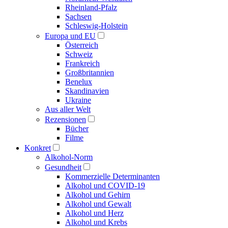
Rheinland-Pfalz
Sachsen
Schleswig-Holstein
Europa und EU
Österreich
Schweiz
Frankreich
Großbritannien
Benelux
Skandinavien
Ukraine
Aus aller Welt
Rezensionen
Bücher
Filme
Konkret
Alkohol-Norm
Gesundheit
Kommerzielle Determinanten
Alkohol und COVID-19
Alkohol und Gehirn
Alkohol und Gewalt
Alkohol und Herz
Alkohol und Krebs