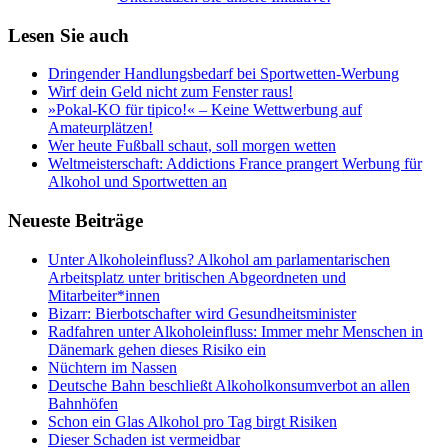
Lesen Sie auch
Dringender Handlungsbedarf bei Sportwetten-Werbung
Wirf dein Geld nicht zum Fenster raus!
»Pokal-KO für tipico!« – Keine Wettwerbung auf
Amateurplätzen!
Wer heute Fußball schaut, soll morgen wetten
Weltmeisterschaft: Addictions France prangert Werbung für
Alkohol und Sportwetten an
Neueste Beiträge
Unter Alkoholeinfluss? Alkohol am parlamentarischen
Arbeitsplatz unter britischen Abgeordneten und
Mitarbeiter*innen
Bizarr: Bierbotschafter wird Gesundheitsminister
Radfahren unter Alkoholeinfluss: Immer mehr Menschen in
Dänemark gehen dieses Risiko ein
Nüchtern im Nassen
Deutsche Bahn beschließt Alkoholkonsumverbot an allen
Bahnhöfen
Schon ein Glas Alkohol pro Tag birgt Risiken
Dieser Schaden ist vermeidbar