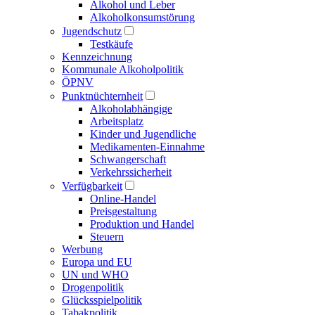
Alkohol und Leber
Alkoholkonsumstörung
Jugendschutz
Testkäufe
Kennzeichnung
Kommunale Alkoholpolitik
ÖPNV
Punktnüchternheit
Alkoholabhängige
Arbeitsplatz
Kinder und Jugendliche
Medikamenten-Einnahme
Schwangerschaft
Verkehrssicherheit
Verfügbarkeit
Online-Handel
Preisgestaltung
Produktion und Handel
Steuern
Werbung
Europa und EU
UN und WHO
Drogenpolitik
Glücksspielpolitik
Tabakpolitik