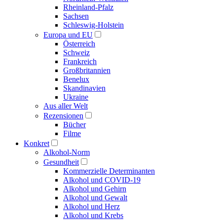
Rheinland-Pfalz
Sachsen
Schleswig-Holstein
Europa und EU
Österreich
Schweiz
Frankreich
Großbritannien
Benelux
Skandinavien
Ukraine
Aus aller Welt
Rezensionen
Bücher
Filme
Konkret
Alkohol-Norm
Gesundheit
Kommerzielle Determinanten
Alkohol und COVID-19
Alkohol und Gehirn
Alkohol und Gewalt
Alkohol und Herz
Alkohol und Krebs