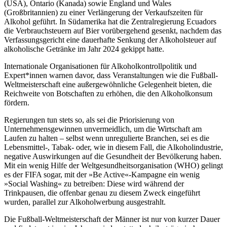
(USA), Ontario (Kanada) sowie England und Wales
(Großbritannien) zu einer Verlängerung der Verkaufszeiten für
Alkohol geführt. In Südamerika hat die Zentralregierung Ecuadors
die Verbrauchsteuern auf Bier vorübergehend gesenkt, nachdem das
Verfassungsgericht eine dauerhafte Senkung der Alkoholsteuer auf
alkoholische Getränke im Jahr 2024 gekippt hatte.
Internationale Organisationen für Alkoholkontrollpolitik und
Expert*innen warnen davor, dass Veranstaltungen wie die Fußball-
Weltmeisterschaft eine außergewöhnliche Gelegenheit bieten, die
Reichweite von Botschaften zu erhöhen, die den Alkoholkonsum
fördern.
Regierungen tun stets so, als sei die Priorisierung von
Unternehmensgewinnen unvermeidlich, um die Wirtschaft am
Laufen zu halten – selbst wenn unregulierte Branchen, sei es die
Lebensmittel-, Tabak- oder, wie in diesem Fall, die Alkoholindustrie,
negative Auswirkungen auf die Gesundheit der Bevölkerung haben.
Mit ein wenig Hilfe der Weltgesundheitsorganisation (WHO) gelingt
es der FIFA sogar, mit der »Be Active«-Kampagne ein wenig
»Social Washing« zu betreiben: Diese wird während der
Trinkpausen, die offenbar genau zu diesem Zweck eingeführt
wurden, parallel zur Alkoholwerbung ausgestrahlt.
Die Fußball-Weltmeisterschaft der Männer ist nur von kurzer Dauer