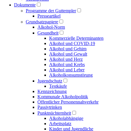
Dokumente
Programme der Guttempler
Presse­artikel
Grundsatzpapiere
Alkohol-Norm
Gesundheit
Kommerzielle Determinanten
Alkohol und COVID-19
Alkohol und Gehirn
Alkohol und Gewalt
Alkohol und Herz
Alkohol und Krebs
Alkohol und Leber
Alkoholkonsumstörung
Jugendschutz
Testkäufe
Kennzeichnung
Kommunale Alkoholpolitik
Öffentlicher Personen­nahverkehr
Passivtrinken
Punkt­nüchternheit
Alkohol­abhängige
Arbeitsplatz
Kinder und Jugendliche