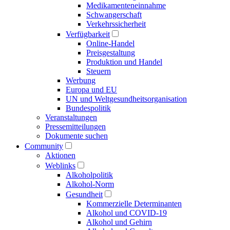
Medikamenten­einnahme
Schwangerschaft
Verkehrs­sicherheit
Verfügbarkeit
Online-Handel
Preisgestaltung
Produktion und Handel
Steuern
Werbung
Europa und EU
UN und Welt­gesundheits­organisation
Bundespolitik
Veranstaltungen
Presse­mitteilungen
Dokumente suchen
Community
Aktionen
Weblinks
Alkoholpolitik
Alkohol-Norm
Gesundheit
Kommerzielle Determinanten
Alkohol und COVID-19
Alkohol und Gehirn