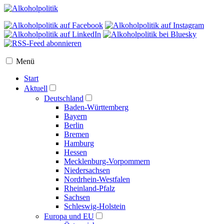
Menü
Start
Aktuell
Deutschland
Baden-Württemberg
Bayern
Berlin
Bremen
Hamburg
Hessen
Mecklenburg-Vorpommern
Niedersachsen
Nordrhein-Westfalen
Rheinland-Pfalz
Sachsen
Schleswig-Holstein
Europa und EU