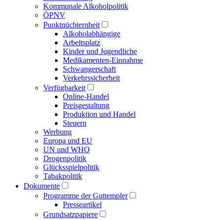
Kommunale Alkoholpolitik
ÖPNV
Punktnüchternheit
Alkoholabhängige
Arbeitsplatz
Kinder und Jugendliche
Medikamenten-Einnahme
Schwangerschaft
Verkehrssicherheit
Verfügbarkeit
Online-Handel
Preisgestaltung
Produktion und Handel
Steuern
Werbung
Europa und EU
UN und WHO
Drogenpolitik
Glücksspielpolitik
Tabakpolitik
Dokumente
Programme der Guttempler
Presse­artikel
Grundsatzpapiere