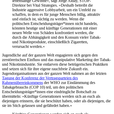
lebenslange Gewinne«, sagt Jorge Alday, STOP-
Direktor bei Vital Strategies. »Deshalb betreibt die
Industrie aggressive Lobbyarbeit, um ein Umfeld zu
schaffen, in dem es für junge Menschen billig, attraktiv
und einfach ist, süchtig zu werden. Wenn die
politischen Entscheidungsträger*innen nicht handeln,
könnten heutige und künftige Generationen mit einer
neuen Welle von Schäden konfrontiert werden, die
durch die Abhängigkeit und den Konsum vieler Tabak-
und Nikotinprodukte, einschließlich Zigaretten,
verursacht werden.«
Jugendliche auf der ganzen Welt engagieren sich gegen den
zerstörerischen Einfluss und das manipulative Marketing der Tabak-
und Nikotinindustrie. Sie entlarven diese betrügerischen Praktiken
und setzen sich für ihre eigene rauchfreie Zukunft ein.
Jugendorganisationen aus der ganzen Welt nahmen an der letzten
Tagung der Konferenz der Vertragsparteien des
Rahmenübereinkommens
der WHO zur Eindämmung des
Tabakgebrauchs (COP 10) teil, um den politischen
Entscheidungsträger*innen eine eindringliche Botschaft zu
übermitteln: »Künftige Generationen werden sich an euch als
diejenigen erinnern, die sie beschützt haben, oder als diejenigen, die
sie im Stich gelassen und gefährdet haben.«