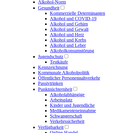
Alkohol-Norm
Gesundheit
Kommerzielle Determinanten
Alkohol und COVID-19
Alkohol und Gehirn
Alkohol und Gewalt
Alkohol und Herz
Alkohol und Krebs
Alkohol und Leber
Alkoholkonsumstörung
Jugendschutz
Testkäufe
Kennzeichnung
Kommunale Alkoholpolitik
Öffentlicher Personen­nahverkehr
Passivtrinken
Punkt­nüchternheit
Alkohol­abhängige
Arbeitsplatz
Kinder und Jugendliche
Medikamenten­einnahme
Schwangerschaft
Verkehrs­sicherheit
Verfügbarkeit
Online-Handel