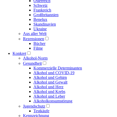
Österreich
Schweiz
Frankreich
Großbritannien
Benelux
Skandinavien
Ukraine
Aus aller Welt
Rezensionen
Bücher
Filme
Konkret
Alkohol-Norm
Gesundheit
Kommerzielle Determinanten
Alkohol und COVID-19
Alkohol und Gehirn
Alkohol und Gewalt
Alkohol und Herz
Alkohol und Krebs
Alkohol und Leber
Alkoholkonsumstörung
Jugendschutz
Testkäufe
Kennzeichnung