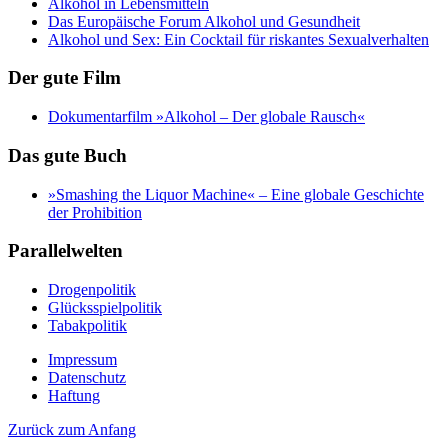
Alkohol in Lebensmitteln
Das Europäische Forum Alkohol und Gesundheit
Alkohol und Sex: Ein Cocktail für riskantes Sexualverhalten
Der gute Film
Dokumentarfilm »Alkohol – Der globale Rausch«
Das gute Buch
»Smashing the Liquor Machine« ‒ Eine globale Geschichte
der Prohibition
Parallelwelten
Drogenpolitik
Glücksspielpolitik
Tabakpolitik
Impressum
Datenschutz
Haftung
Zurück zum Anfang