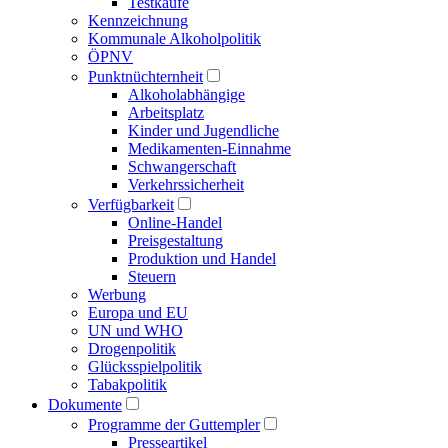
Testkäufe
Kennzeichnung
Kommunale Alkoholpolitik
ÖPNV
Punktnüchternheit
Alkoholabhängige
Arbeitsplatz
Kinder und Jugendliche
Medikamenten-Einnahme
Schwangerschaft
Verkehrssicherheit
Verfügbarkeit
Online-Handel
Preisgestaltung
Produktion und Handel
Steuern
Werbung
Europa und EU
UN und WHO
Drogenpolitik
Glücksspielpolitik
Tabakpolitik
Dokumente
Programme der Guttempler
Presse­artikel