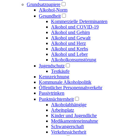
Grundsatzpapiere
Alkohol-Norm
Gesundheit
Kommerzielle Determinanten
Alkohol und COVID-19
Alkohol und Gehirn
Alkohol und Gewalt
Alkohol und Herz
Alkohol und Krebs
Alkohol und Leber
Alkoholkonsumstörung
Jugendschutz
Testkäufe
Kennzeichnung
Kommunale Alkoholpolitik
Öffentlicher Personen­nahverkehr
Passivtrinken
Punkt­nüchternheit
Alkohol­abhängige
Arbeitsplatz
Kinder und Jugendliche
Medikamenten­einnahme
Schwangerschaft
Verkehrs­sicherheit