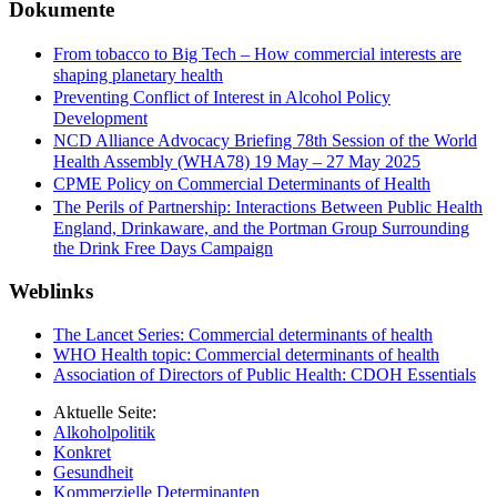
Dokumente
From tobacco to Big Tech – How commercial interests are
shaping planetary health
Preventing Conflict of Interest in Alcohol Policy
Development
NCD Alliance Advocacy Briefing 78th Session of the World
Health Assembly (WHA78) 19 May – 27 May 2025
CPME Policy on Commercial Determinants of Health
The Perils of Partnership: Interactions Between Public Health
England, Drinkaware, and the Portman Group Surrounding
the Drink Free Days Campaign
Weblinks
The Lancet Series: Commercial determinants of health
WHO Health topic: Commercial determinants of health
Association of Directors of Public Health: CDOH Essentials
Aktuelle Seite:
Alkoholpolitik
Konkret
Gesundheit
Kommerzielle Determinanten