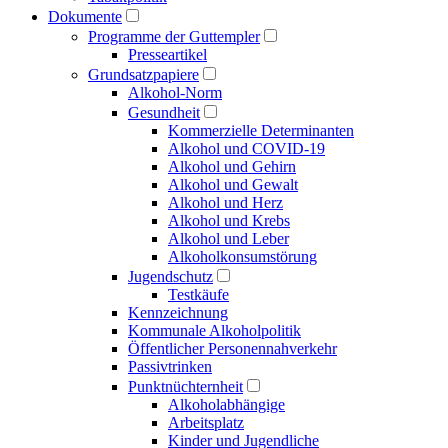
Dokumente
Programme der Guttempler
Presse­artikel
Grundsatzpapiere
Alkohol-Norm
Gesundheit
Kommerzielle Determinanten
Alkohol und COVID-19
Alkohol und Gehirn
Alkohol und Gewalt
Alkohol und Herz
Alkohol und Krebs
Alkohol und Leber
Alkoholkonsumstörung
Jugendschutz
Testkäufe
Kennzeichnung
Kommunale Alkoholpolitik
Öffentlicher Personen­nahverkehr
Passivtrinken
Punkt­nüchternheit
Alkohol­abhängige
Arbeitsplatz
Kinder und Jugendliche