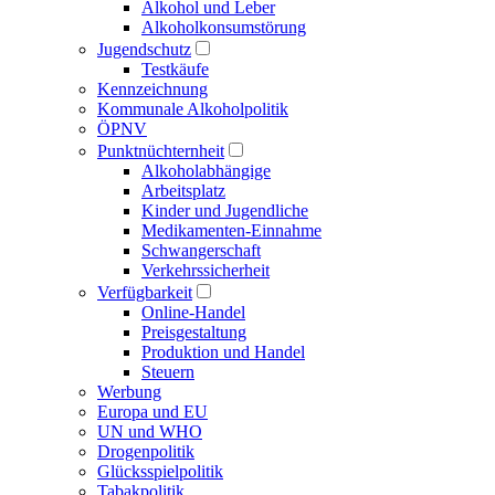
Alkohol und Leber
Alkoholkonsumstörung
Jugendschutz
Testkäufe
Kennzeichnung
Kommunale Alkoholpolitik
ÖPNV
Punktnüchternheit
Alkoholabhängige
Arbeitsplatz
Kinder und Jugendliche
Medikamenten-Einnahme
Schwangerschaft
Verkehrssicherheit
Verfügbarkeit
Online-Handel
Preisgestaltung
Produktion und Handel
Steuern
Werbung
Europa und EU
UN und WHO
Drogenpolitik
Glücksspielpolitik
Tabakpolitik