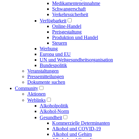
Medikamenten­einnahme
Schwangerschaft
Verkehrs­sicherheit
Verfügbarkeit
Online-Handel
Preisgestaltung
Produktion und Handel
Steuern
Werbung
Europa und EU
UN und Welt­gesundheits­organisation
Bundespolitik
Veranstaltungen
Presse­mitteilungen
Dokumente suchen
Community
Aktionen
Weblinks
Alkoholpolitik
Alkohol-Norm
Gesundheit
Kommerzielle Determinanten
Alkohol und COVID-19
Alkohol und Gehirn