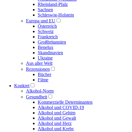
Rheinland-Pfalz
Sachsen
Schleswig-Holstein
Europa und EU
Österreich
Schweiz
Frankreich
Großbritannien
Benelux
Skandinavien
Ukraine
Aus aller Welt
Rezensionen
Bücher
Filme
Konkret
Alkohol-Norm
Gesundheit
Kommerzielle Determinanten
Alkohol und COVID-19
Alkohol und Gehirn
Alkohol und Gewalt
Alkohol und Herz
Alkohol und Krebs