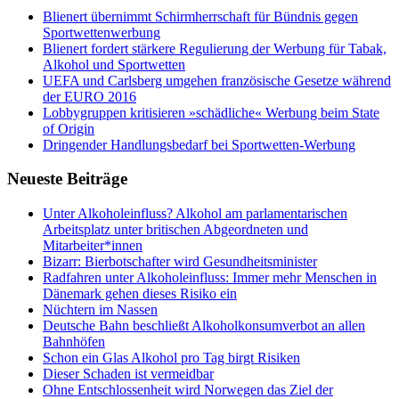
Blienert übernimmt Schirmherrschaft für Bündnis gegen
Sportwettenwerbung
Blienert fordert stärkere Regulierung der Werbung für Tabak,
Alkohol und Sportwetten
UEFA und Carlsberg umgehen französische Gesetze während
der EURO 2016
Lobbygruppen kritisieren »schädliche« Werbung beim State
of Origin
Dringender Handlungsbedarf bei Sportwetten-Werbung
Neueste Beiträge
Unter Alkoholeinfluss? Alkohol am parlamentarischen
Arbeitsplatz unter britischen Abgeordneten und
Mitarbeiter*innen
Bizarr: Bierbotschafter wird Gesundheitsminister
Radfahren unter Alkoholeinfluss: Immer mehr Menschen in
Dänemark gehen dieses Risiko ein
Nüchtern im Nassen
Deutsche Bahn beschließt Alkoholkonsumverbot an allen
Bahnhöfen
Schon ein Glas Alkohol pro Tag birgt Risiken
Dieser Schaden ist vermeidbar
Ohne Entschlossenheit wird Norwegen das Ziel der