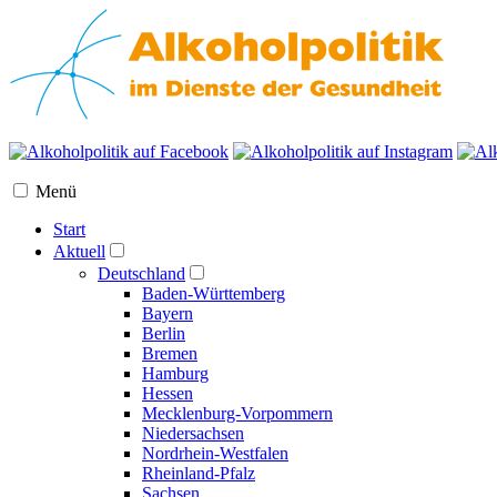
Menü
Start
Aktuell
Deutschland
Baden-Württemberg
Bayern
Berlin
Bremen
Hamburg
Hessen
Mecklenburg-Vorpommern
Niedersachsen
Nordrhein-Westfalen
Rheinland-Pfalz
Sachsen