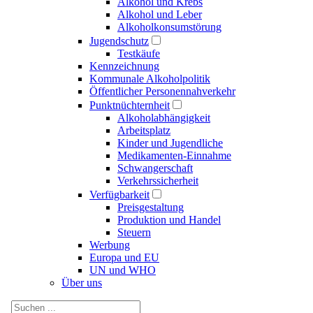
Alkohol und Krebs
Alkohol und Leber
Alkoholkonsumstörung
Jugendschutz
Testkäufe
Kennzeichnung
Kommunale Alkoholpolitik
Öffentlicher Personennahverkehr
Punktnüchternheit
Alkoholabhängigkeit
Arbeitsplatz
Kinder und Jugendliche
Medikamenten-Einnahme
Schwangerschaft
Verkehrssicherheit
Verfügbarkeit
Preisgestaltung
Produktion und Handel
Steuern
Werbung
Europa und EU
UN und WHO
Über uns