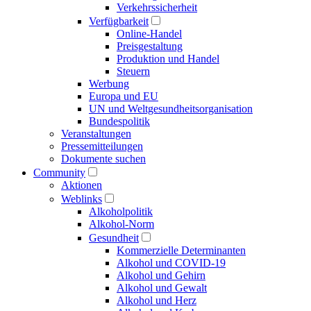
Verkehrs­sicherheit
Verfügbarkeit
Online-Handel
Preisgestaltung
Produktion und Handel
Steuern
Werbung
Europa und EU
UN und Welt­gesundheits­organisation
Bundespolitik
Veranstaltungen
Presse­mitteilungen
Dokumente suchen
Community
Aktionen
Weblinks
Alkoholpolitik
Alkohol-Norm
Gesundheit
Kommerzielle Determinanten
Alkohol und COVID-19
Alkohol und Gehirn
Alkohol und Gewalt
Alkohol und Herz