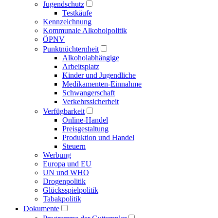
Jugendschutz
Testkäufe
Kennzeichnung
Kommunale Alkoholpolitik
ÖPNV
Punktnüchternheit
Alkoholabhängige
Arbeitsplatz
Kinder und Jugendliche
Medikamenten-Einnahme
Schwangerschaft
Verkehrssicherheit
Verfügbarkeit
Online-Handel
Preisgestaltung
Produktion und Handel
Steuern
Werbung
Europa und EU
UN und WHO
Drogenpolitik
Glücksspielpolitik
Tabakpolitik
Dokumente