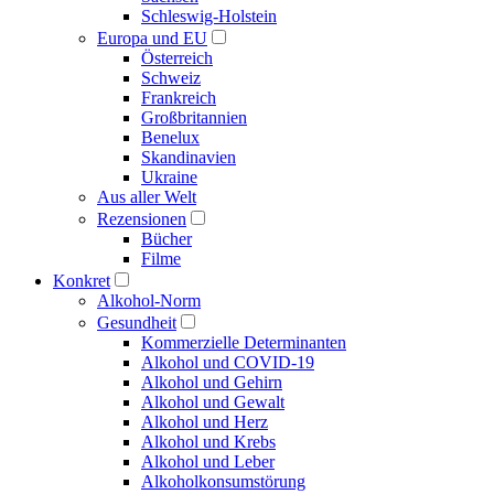
Schleswig-Holstein
Europa und EU
Österreich
Schweiz
Frankreich
Großbritannien
Benelux
Skandinavien
Ukraine
Aus aller Welt
Rezensionen
Bücher
Filme
Konkret
Alkohol-Norm
Gesundheit
Kommerzielle Determinanten
Alkohol und COVID-19
Alkohol und Gehirn
Alkohol und Gewalt
Alkohol und Herz
Alkohol und Krebs
Alkohol und Leber
Alkoholkonsumstörung