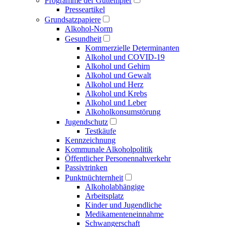
Programme der Guttempler
Presse­artikel
Grundsatzpapiere
Alkohol-Norm
Gesundheit
Kommerzielle Determinanten
Alkohol und COVID-19
Alkohol und Gehirn
Alkohol und Gewalt
Alkohol und Herz
Alkohol und Krebs
Alkohol und Leber
Alkoholkonsumstörung
Jugendschutz
Testkäufe
Kennzeichnung
Kommunale Alkoholpolitik
Öffentlicher Personen­nahverkehr
Passivtrinken
Punkt­nüchternheit
Alkohol­abhängige
Arbeitsplatz
Kinder und Jugendliche
Medikamenten­einnahme
Schwangerschaft